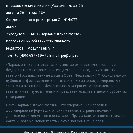
массовых коммуникаций (Роскомнадзор) 05
августа 2011 года. 18+
Свидетельство о регистрации Эл № ФС77-
46097
Учредитель — АНО «Парламентская газета»
Исполняющий обязанности главного
редактора — Абдуллаев М.Р.
Тел.: +7 (495) 637–69–79 E-mail:
pg@pnp.ru
«Парламентская газета» - официальное еженедельное издание
Федерального Собрания РФ. Издается с 1997 года. Учредители
газеты - Государственная Дума и Совет Федерации РФ. Официальный
публикатор федеральных конституционных законов, федеральных
законов и актов палат Федерального Собрания. «Парламентская
газета» имеет пункты печати и представительства в десяти субъектах
федерации.
Сайт «Парламентской газеты» - это оперативные новости и
достоверная информация о принимаемых в стране законах и
деятельности депутатов и сенаторов. При использовании материалов
сайта «Парламентской газеты» активная ссылка на pnp.ru
обязательна.
Используя сайт pnp.ru, Вы соглашаетесь с