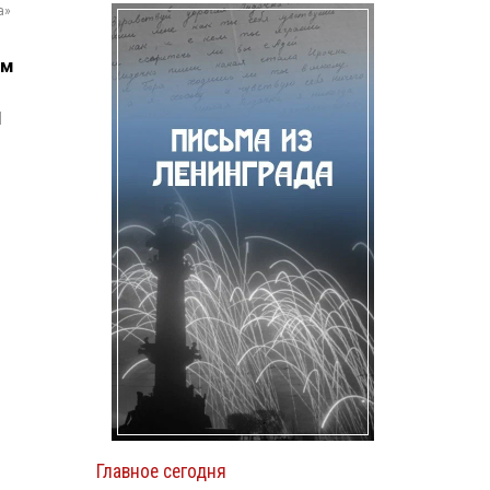
а»
ом
1
Главное сегодня