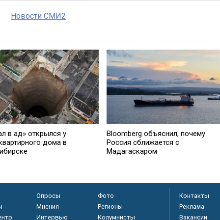
Новости СМИ2
ал в ад» открылся у
Bloomberg объяснил, почему
квартирного дома в
Россия сближается с
ибирске
Мадагаскаром
Опросы
Фото
Контакты
ы
Мнения
Регионы
Реклама
ентр
Интервью
Колумнисты
Вакансии