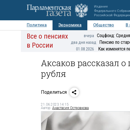
Издание
Федерального Собран
Российской Федераци
Политика
Экономика
Общество
В
Все о пенсиях
Фото
Авторы
Персоны
Мнения
Регионы
Соцфонд: Средня
вчера
Пенсию по стар
два дня назад
в России
Как изменятся п
01.08.2026
Аксаков рассказал о
рубля
Поделиться
21.06.2023 14:15
Автор:
Анастасия Островкова