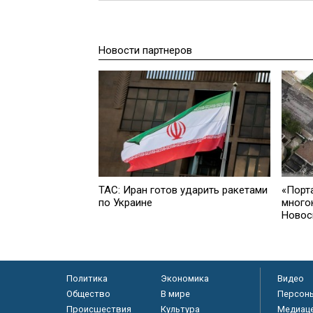
Новости партнеров
ТАС: Иран готов ударить ракетами
«Порт
по Украине
много
Новос
Политика
Экономика
Видео
Общество
В мире
Персон
Происшествия
Культура
Медиац