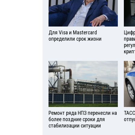
Для Visа и Mastercard
Цифр
определили срок жизни
прав
регу
крип
Ремонт ряда НПЗ перенесли на
ТАСС
более поздние сроки для
отпу
стабилизации ситуации