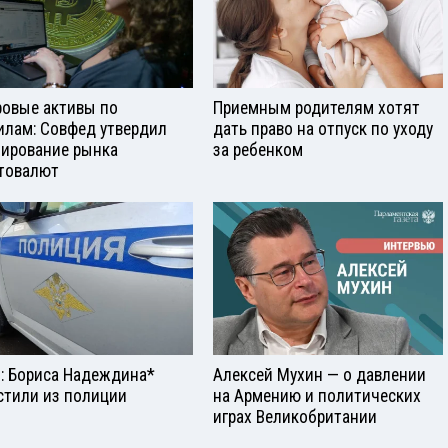
овые активы по
Приемным родителям хотят
илам: Совфед утвердил
дать право на отпуск по уходу
лирование рынка
за ребенком
товалют
: Бориса Надеждина*
Алексей Мухин — о давлении
стили из полиции
на Армению и политических
играх Великобритании