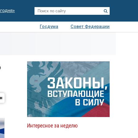
егодня»
Госдума
Совет Федерации
я
Авто
Недвижимость
Технологии
иза
о
Интересное за неделю