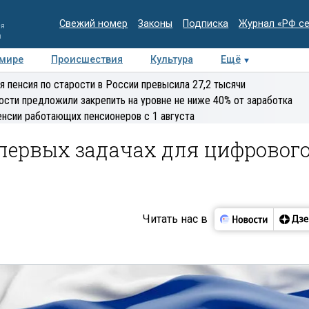
Свежий номер
Законы
Подписка
Журнал «РФ с
ия
и
 мире
Происшествия
Культура
Ещё
Медиацентр
Интервью
Колумнисты
Делова
я пенсия по старости в России превысила 27,2 тысячи
эксперт
ости предложили закрепить на уровне не ниже 40% от заработка
енсии работающих пенсионеров с 1 августа
 первых задачах для цифровог
Читать нас в