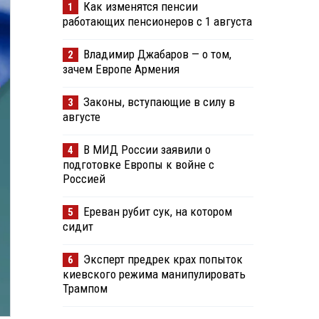
Как изменятся пенсии
1
работающих пенсионеров с 1 августа
Владимир Джабаров — о том,
2
зачем Европе Армения
Законы, вступающие в силу в
3
августе
В МИД России заявили о
4
подготовке Европы к войне с
Россией
Ереван рубит сук, на котором
5
сидит
Эксперт предрек крах попыток
6
киевского режима манипулировать
Трампом