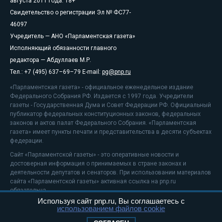
августа 2011 года. 18+
Свидетельство о регистрации Эл № ФС77-
46097
Учредитель — АНО «Парламентская газета»
Исполняющий обязанности главного
редактора — Абдуллаев М.Р.
Тел.: +7 (495) 637–69–79 E-mail:
pg@pnp.ru
«Парламентская газета» - официальное еженедельное издание
Федерального Собрания РФ. Издается с 1997 года. Учредители
газеты - Государственная Дума и Совет Федерации РФ. Официальный
публикатор федеральных конституционных законов, федеральных
законов и актов палат Федерального Собрания. «Парламентская
газета» имеет пункты печати и представительства в десяти субъектах
федерации.
Сайт «Парламентской газеты» - это оперативные новости и
достоверная информация о принимаемых в стране законах и
деятельности депутатов и сенаторов. При использовании материалов
сайта «Парламентской газеты» активная ссылка на pnp.ru
обязательна.
Используя сайт pnp.ru, Вы соглашаетесь с
На информационном ресурсе применяются
рекомендательные
использованием файлов cookie
технологии