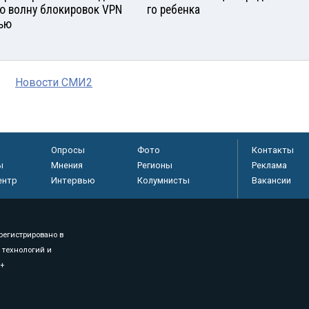
ю волну блокировок VPN
го ребенка
ью
Новости СМИ2
Опросы
Фото
Контакты
ы
Мнения
Регионы
Реклама
ентр
Интервью
Колумнисты
Вакансии
регистрировано в
 технологий и
8+