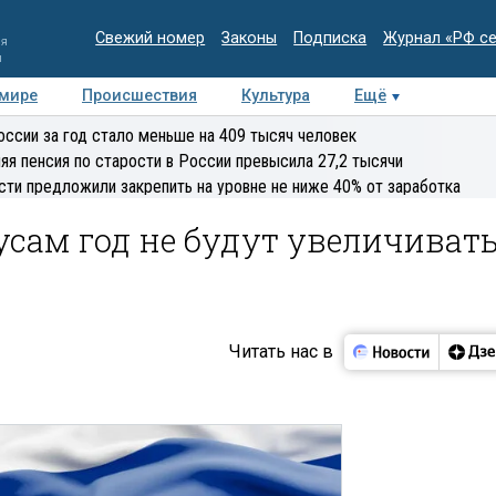
Свежий номер
Законы
Подписка
Журнал «РФ с
ия
и
 мире
Происшествия
Культура
Ещё
Медиацентр
Интервью
Колумнисты
Делова
оссии за год стало меньше на 409 тысяч человек
эксперт
яя пенсия по старости в России превысила 27,2 тысячи
сти предложили закрепить на уровне не ниже 40% от заработка
сам год не будут увеличиват
Читать нас в