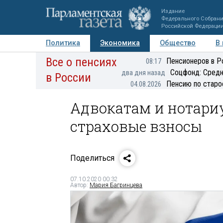
Издание
Федерального Собран
Российской Федераци
Политика
Экономика
Общество
В
Все о пенсиях
Фото
Авторы
Персоны
Мнения
Регионы
Пенсионеров в Р
08:17
Соцфонд: Средн
два дня назад
в России
Пенсию по старо
04.08.2026
Адвокатам и нотариу
страховые взносы
Поделиться
07.10.2020 00:32
Автор:
Мария Багринцева