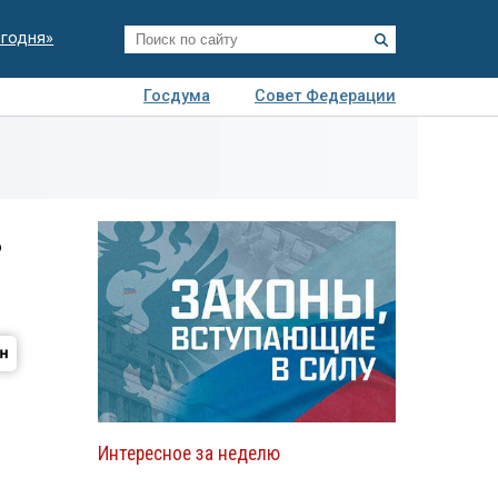
егодня»
Госдума
Совет Федерации
я
Авто
Недвижимость
Технологии
иза
ь
Интересное за неделю