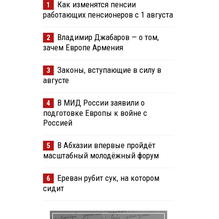
Как изменятся пенсии
1
работающих пенсионеров с 1 августа
Владимир Джабаров — о том,
2
зачем Европе Армения
Законы, вступающие в силу в
3
августе
В МИД России заявили о
4
подготовке Европы к войне с
Россией
В Абхазии впервые пройдёт
5
масштабный молодёжный форум
Ереван рубит сук, на котором
6
сидит