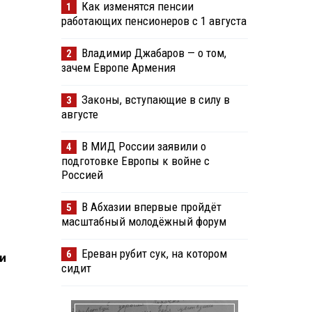
Как изменятся пенсии
1
работающих пенсионеров с 1 августа
Владимир Джабаров — о том,
2
зачем Европе Армения
Законы, вступающие в силу в
3
августе
В МИД России заявили о
4
подготовке Европы к войне с
Россией
В Абхазии впервые пройдёт
5
масштабный молодёжный форум
Ереван рубит сук, на котором
6
и
сидит