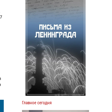
а
17
л
и
Главное сегодня