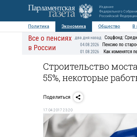
Издание
Федерального Собран
Российской Федераци
Политика
Экономика
Общество
В
Все о пенсиях
Фото
Авторы
Персоны
Мнения
Регионы
Соцфонд: Средн
два дня назад
Пенсию по старо
04.08.2026
в России
Как изменятся п
01.08.2026
Строительство мост
55%, некоторые рабо
Поделиться
17.04.2017 23:20