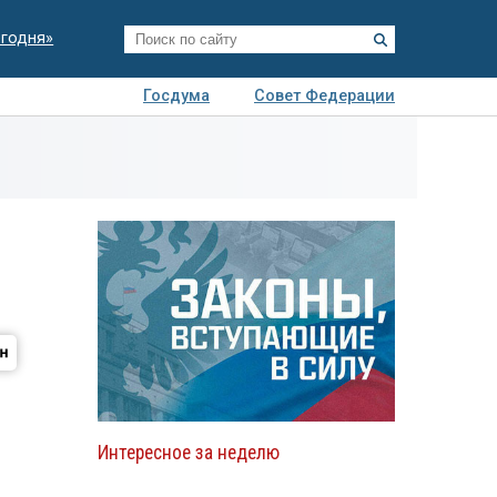
егодня»
Госдума
Совет Федерации
я
Авто
Недвижимость
Технологии
иза
а
Интересное за неделю