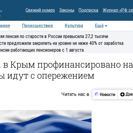
Свежий номер
Законы
Подписка
Журнал «РФ с
ия
и
 мире
Происшествия
Культура
Ещё
Медиацентр
Интервью
Колумнисты
Делова
яя пенсия по старости в России превысила 27,2 тысячи
эксперт
сти предложили закрепить на уровне не ниже 40% от заработка
енсии работающих пенсионеров с 1 августа
а в Крым профинансировано н
ты идут с опережением
Читать нас в