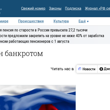
Свежий номер
Законы
Подписка
Журнал «РФ с
ия
и
 мире
Происшествия
Культура
Ещё
Медиацентр
Интервью
Колумнисты
Делова
я пенсия по старости в России превысила 27,2 тысячи
эксперт
ости предложили закрепить на уровне не ниже 40% от заработка
енсии работающих пенсионеров с 1 августа
н банкротом
Читать нас в