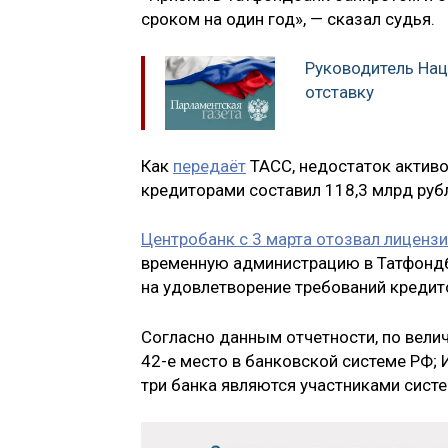
сроком на один год», — сказал судья.
Руководитель Нац
отставку
Как
передаёт
ТАСС, недостаток активо
кредиторами составил 118,3 млрд руб
Центробанк с 3 марта отозвал лиценз
временную администрацию в Татфондб
на удовлетворение требований кредито
Согласно данным отчетности, по велич
42-е место в банковской системе РФ; 
три банка являются участниками сист