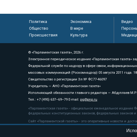
Политика
Экономика
Видео
Общество
В мире
Персон
Происшествия
Культура
Медиац
© «Парламентская газета», 2026 г.
Электронное периодическое издание «Парламентская газета» за
Федеральной службе по надзору в сфере связи, информационных
массовых коммуникаций (Роскомнадзор) 05 августа 2011 года. 1
Свидетельство о регистрации Эл № ФС77-46097
Учредитель — АНО «Парламентская газета»
Исполняющий обязанности главного редактора — Абдуллаев М.Р
Тел.: +7 (495) 637–69–79 E-mail:
pg@pnp.ru
«Парламентская газета» - официальное еженедельное издание Фе
федеральных конституционных законов, федеральных законов и а
Сайт «Парламентской газеты» - это оперативные новости и дост
«Парламентской газеты» активная ссылка на pnp.ru обязательна.
Испо
На информационном ресурсе применяются
рекомендательные т