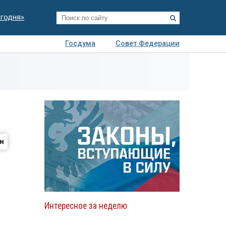
егодня»
Госдума
Совет Федерации
я
Авто
Недвижимость
Технологии
иза
Интересное за неделю