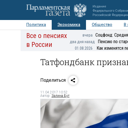
Издание
Федерального Собран
Российской Федераци
Политика
Экономика
Общество
В
Все о пенсиях
Фото
Авторы
Персоны
Мнения
Регионы
Соцфонд: Средня
вчера
Пенсию по стар
два дня назад
в России
Как изменятся п
01.08.2026
Татфондбанк призна
Поделиться
11.04.2017 10:52
Автор:
Залина Бут