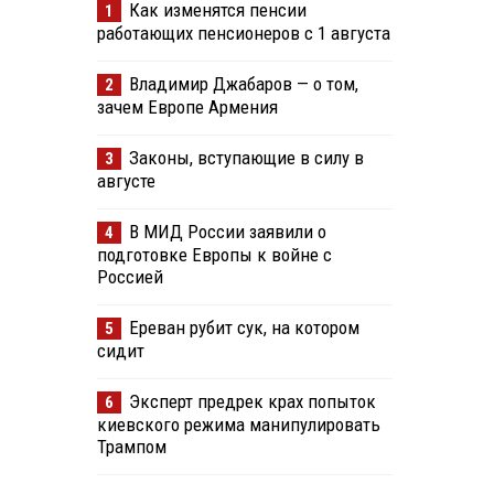
Как изменятся пенсии
1
работающих пенсионеров с 1 августа
Владимир Джабаров — о том,
2
зачем Европе Армения
Законы, вступающие в силу в
3
августе
В МИД России заявили о
4
подготовке Европы к войне с
Россией
Ереван рубит сук, на котором
5
сидит
Эксперт предрек крах попыток
6
киевского режима манипулировать
Трампом