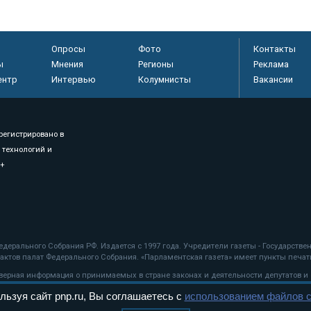
Опросы
Фото
Контакты
ы
Мнения
Регионы
Реклама
ентр
Интервью
Колумнисты
Вакансии
регистрировано в
 технологий и
8+
.
дерального Собрания РФ. Издается с 1997 года. Учредители газеты - Государств
ктов палат Федерального Собрания. «Парламентская газета» имеет пункты печати
оверная информация о принимаемых в стране законах и деятельности депутатов и
льзуя сайт pnp.ru, Вы соглашаетесь с
использованием файлов c
ехнологии