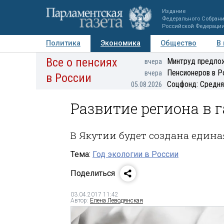
Издание
Федерального Собран
Российской Федераци
Политика
Экономика
Общество
В
Все о пенсиях
Фото
Авторы
Персоны
Мнения
Регионы
Минтруд предлож
вчера
Пенсионеров в Р
вчера
в России
Соцфонд: Средня
05.08.2026
Развитие региона в 
В Якутии будет создана едина
Тема:
Год экологии в России
Поделиться
03.04.2017 11:42
Автор:
Елена Леводянская