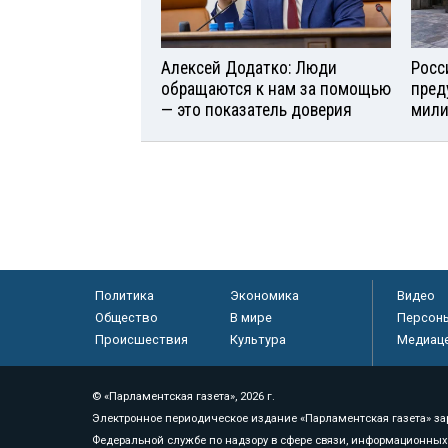
Алексей Додатко: Люди
Росс
обращаются к нам за помощью
пред
— это показатель доверия
мили
Политика
Экономика
Видео
Общество
В мире
Персон
Происшествия
Культура
Медиац
© «Парламентская газета», 2026 г.
Электронное периодическое издание «Парламентская газета» за
Федеральной службе по надзору в сфере связи, информационных