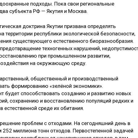
одоохранные подходы. Пока свои региональные
ва субъекта РФ — Якутия и Москва.
гическая доктрина Якутии призвана определять
а территории республики экологической безо­пасности,
ения существующего естественного био­разнообразия.
 предотвращение техногенных нарушений, недопустимос
восстановлению при промышленном развитии,
воздействия на окружающую среду.
дарственный, общественный и производственный
овать формированию «зелёной экономики».
нт будет способствовать созданию и развитию новых
ий, сохранению и восстановлению популяций редких и
 естественной среде их обитания.
решение проблем с отходами. На сегодняшний день в
м 252 миллиона тонн отходов. Первостепенной задачей