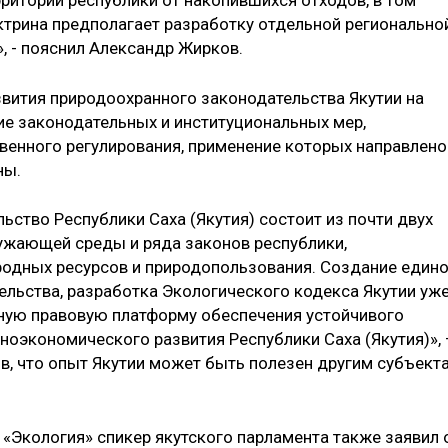
ритории республики от накопившихся отходов, в том
ктрина предполагает разработку отдельной регионально
 - пояснил Александр Жирков.
звития природоохранного законодательства Якутии на
е законодательных и институциональных мер,
венного регулирования, применение которых направлено
ны.
ство Республики Саха (Якутия) состоит из почти двух
ужающей среды и ряда законов респуб­лики,
родных ресурсов и природопользования. Создание един
льства, разработка Экологического кодекса Якутии уж
ную правовую платформу обеспечения устойчивого
о­экономического развития Республики Саха (Якутия)»,
в, что опыт Якутии может быть полезен другим субъект
 «Экология» спикер якутского парламента также заявил 