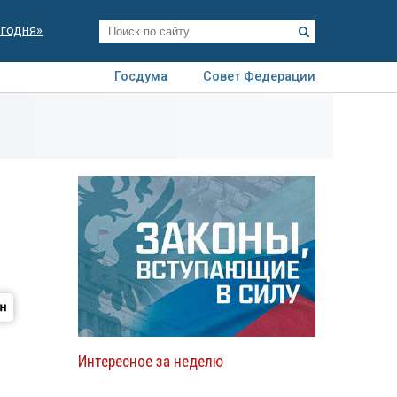
егодня»
Госдума
Совет Федерации
я
Авто
Недвижимость
Технологии
иза
Интересное за неделю