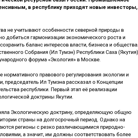
енсивным, в респуб­лику приходят новые инвесторы,
а не учитывают особенности северной природы в
но добиться гармонизации экономического роста и
охранить баланс интересов власти, бизнеса и общества
твенного Собрания (Ил Тумэн) Рес­публики Саха (Якутия
ународного форума «Экология» в Москве.
ре нормативного правового регулирования экологии и
и, председатель Ил Тумэна рассказал о Концепции
льства республики. Первый этап её ре­ализации
ологической доктрины Якутии.
риняла Экологическую доктрину, определяющую общую
ритории страны на долгосрочный период. Однако на
гаются регионы с резко различающимися природно­
ловиями, а значит, им должны соответствовать более