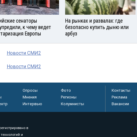
ийские сенаторы
На рынках и развалах: где
упредили, к чему ведет
безопасно купить дыню или
таризация Европы
арбуз
Новости СМИ2
Новости СМИ2
Опросы
Фото
Контакты
ы
Мнения
Регионы
Реклама
ентр
Интервью
Колумнисты
Вакансии
регистрировано в
 технологий и