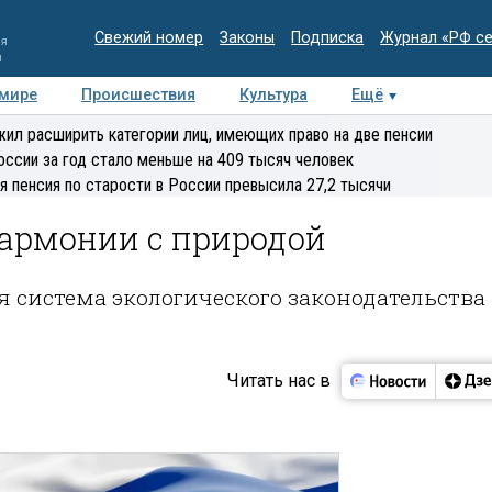
Свежий номер
Законы
Подписка
Журнал «РФ с
ия
и
 мире
Происшествия
Культура
Ещё
Медиацентр
Интервью
Колумнисты
Делова
ил расширить категории лиц, имеющих право на две пенсии
эксперт
оссии за год стало меньше на 409 тысяч человек
я пенсия по старости в России превысила 27,2 тысячи
гармонии с природой
я система экологического законодательства
Читать нас в