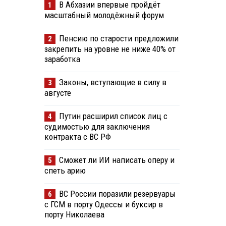
В Абхазии впервые пройдёт
1
масштабный молодёжный форум
Пенсию по старости предложили
2
закрепить на уровне не ниже 40% от
заработка
Законы, вступающие в силу в
3
августе
Путин расширил список лиц с
4
судимостью для заключения
контракта с ВС РФ
Сможет ли ИИ написать оперу и
5
спеть арию
ВС России поразили резервуары
6
с ГСМ в порту Одессы и буксир в
порту Николаева