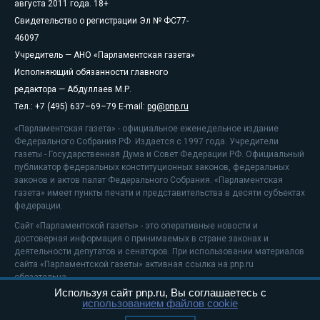
августа 2011 года. 18+
Свидетельство о регистрации Эл № ФС77-
46097
Учредитель — АНО «Парламентская газета»
Исполняющий обязанности главного
редактора — Абдуллаев М.Р.
Тел.: +7 (495) 637–69–79 E-mail:
pg@pnp.ru
«Парламентская газета» - официальное еженедельное издание
Федерального Собрания РФ. Издается с 1997 года. Учредители
газеты - Государственная Дума и Совет Федерации РФ. Официальный
публикатор федеральных конституционных законов, федеральных
законов и актов палат Федерального Собрания. «Парламентская
газета» имеет пункты печати и представительства в десяти субъектах
федерации.
Сайт «Парламентской газеты» - это оперативные новости и
достоверная информация о принимаемых в стране законах и
деятельности депутатов и сенаторов. При использовании материалов
сайта «Парламентской газеты» активная ссылка на pnp.ru
обязательна.
Используя сайт pnp.ru, Вы соглашаетесь с
На информационном ресурсе применяются
рекомендательные
использованием файлов cookie
технологии