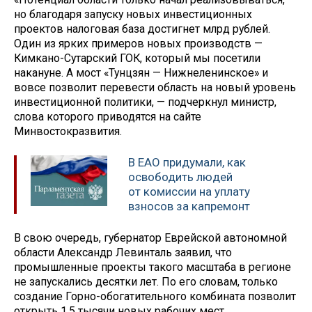
но благодаря запуску новых инвестиционных
проектов налоговая база достигнет млрд рублей.
Один из ярких примеров новых производств —
Кимкано-Сутарский ГОК, который мы посетили
накануне. А мост «Тунцзян — Нижнеленинское» и
вовсе позволит перевести область на новый уровень
инвестиционной политики, — подчеркнул министр,
слова которого приводятся на сайте
Минвостокразвития.
В ЕАО придумали, как
освободить людей
от комиссии на уплату
взносов за капремонт
В свою очередь, губернатор Еврейской автономной
области Александр Левинталь заявил, что
промышленные проекты такого масштаба в регионе
не запускались десятки лет. По его словам, только
создание Горно-обогатительного комбината позволит
открыть 1,5 тысячи новых рабочих мест.