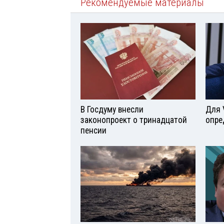
Рекомендуемые материалы
В Госдуму внесли
Для 
законопроект о тринадцатой
опре
пенсии