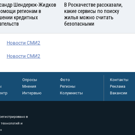
сандр Шендерюк-Жидков
В Роскачестве рассказали,
помощи регионам в
какие сервисы по поиску
шении кредитных
жилья можно считать
ательств
безопасными
Новости СМИ2
Новости СМИ2
Опросы
Фото
Контакты
ы
Мнения
Регионы
Реклама
ентр
Интервью
Колумнисты
Вакансии
регистрировано в
 технологий и
8+