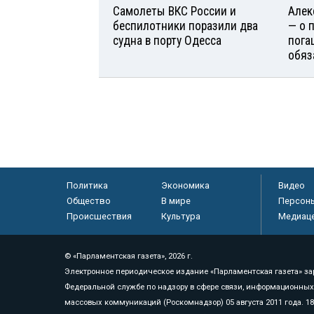
Самолеты ВКС России и
Алек
беспилотники поразили два
— о 
судна в порту Одесса
пога
обяз
Политика
Экономика
Видео
Общество
В мире
Персон
Происшествия
Культура
Медиац
© «Парламентская газета», 2026 г.
Электронное периодическое издание «Парламентская газета» за
Федеральной службе по надзору в сфере связи, информационных
массовых коммуникаций (Роскомнадзор) 05 августа 2011 года. 1