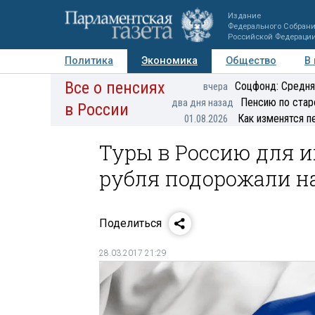
Издание
Федерального Собран
Российской Федераци
Политика
Экономика
Общество
В
Все о пенсиях
Фото
Авторы
Персоны
Мнения
Регионы
Соцфонд: Средня
вчера
Пенсию по стар
два дня назад
в России
Как изменятся п
01.08.2026
Туры в Россию для 
рубля подорожали на
Поделиться
28.03.2017 21:29