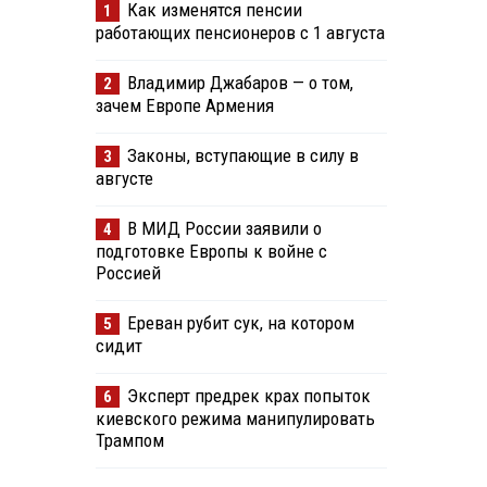
Как изменятся пенсии
1
работающих пенсионеров с 1 августа
Владимир Джабаров — о том,
2
зачем Европе Армения
Законы, вступающие в силу в
3
августе
В МИД России заявили о
4
подготовке Европы к войне с
Россией
Ереван рубит сук, на котором
5
сидит
Эксперт предрек крах попыток
6
киевского режима манипулировать
Трампом