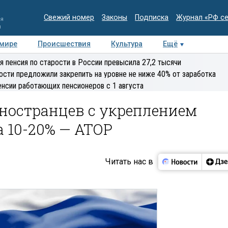
Свежий номер
Законы
Подписка
Журнал «РФ с
ия
и
 мире
Происшествия
Культура
Ещё
Медиацентр
Интервью
Колумнисты
Делова
я пенсия по старости в России превысила 27,2 тысячи
эксперт
ости предложили закрепить на уровне не ниже 40% от заработка
енсии работающих пенсионеров с 1 августа
иностранцев с укреплением
 10-20% — АТОР
Читать нас в