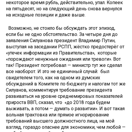
некоторое время рубль, действительно, упал. Копеек
на пятьдесят, но на следующий день снова вернулся
на исходные позиции и даже выше.
Возможно, не стоило бы обсуждать этот эпизод,
если бы не одно обстоятельство. За четыре дня до
заявления Силуанова президент Владимир Путин,
выступая на заседании РСПП, жёстко предостерёг от
«утечек информации из Правительства», которые
«порождают ненужные ожидания или тревоги». Вот
так! Президент потребовал — министр тут же сделал
все наоборот. И это не единичный случай: был
свидетелем того, как на одном из думских
обсуждений в Комитете по бюджету и налогам тот же
Силуанов, комментируя требование президента
развиваться на уровне среднемировых показателей
прироста ВВП, сказал, что «до 2018 года будем
выживать, а потом — думать о развитии». И вот такая
вольная трактовка или прямое игнорирование
требований высшего должностного лица, на мой
взгляд, гораздо опаснее для экономики, чем любой —