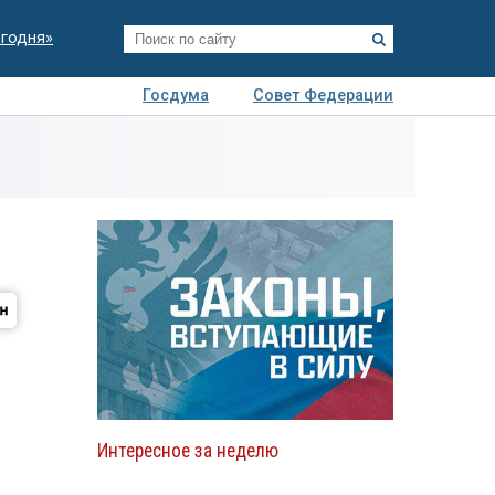
егодня»
Госдума
Совет Федерации
я
Авто
Недвижимость
Технологии
иза
Интересное за неделю