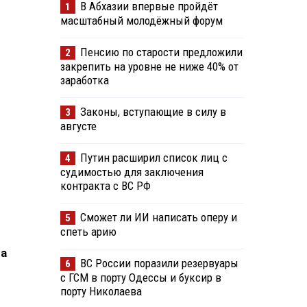
В Абхазии впервые пройдёт
1
масштабный молодёжный форум
Пенсию по старости предложили
2
закрепить на уровне не ниже 40% от
заработка
Законы, вступающие в силу в
3
августе
Путин расширил список лиц с
4
судимостью для заключения
контракта с ВС РФ
Сможет ли ИИ написать оперу и
5
спеть арию
ра
ВС России поразили резервуары
6
с ГСМ в порту Одессы и буксир в
порту Николаева