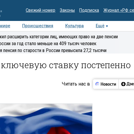
Свежий номер
Законы
Подписка
Журнал «РФ с
ия
и
 мире
Происшествия
Культура
Ещё
Медиацентр
Интервью
Колумнисты
Делова
ил расширить категории лиц, имеющих право на две пенсии
эксперт
оссии за год стало меньше на 409 тысяч человек
я пенсия по старости в России превысила 27,2 тысячи
 ключевую ставку постепенно
Читать нас в