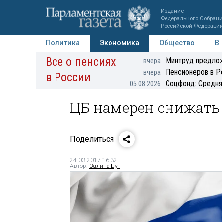
Издание
Федерального Собран
Российской Федераци
Политика
Экономика
Общество
В
Все о пенсиях
Фото
Авторы
Персоны
Мнения
Регионы
Минтруд предлож
вчера
Пенсионеров в Р
вчера
в России
Соцфонд: Средня
05.08.2026
ЦБ намерен снижать
Поделиться
24.03.2017 16:32
Автор:
Залина Бут