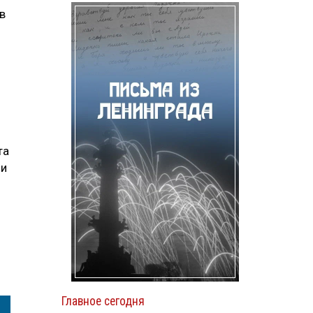
в
та
 и
Главное сегодня