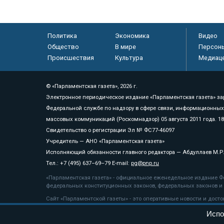
Политика
Экономика
Видео
Общество
В мире
Персон
Происшествия
Культура
Медиац
© «Парламентская газета», 2026 г.
Электронное периодическое издание «Парламентская газета» за
Федеральной службе по надзору в сфере связи, информационных
массовых коммуникаций (Роскомнадзор) 05 августа 2011 года. 1
Свидетельство о регистрации Эл № ФС77-46097
Учредитель — АНО «Парламентская газета»
Исполняющий обязанности главного редактора — Абдуллаев М.Р
Тел.: +7 (495) 637–69–79 E-mail:
pg@pnp.ru
«Парламентская газета» - официальное еженедельное издание Фе
федеральных конституционных законов, федеральных законов и а
Сайт «Парламентской газеты» - это оперативные новости и дост
«Парламентской газеты» активная ссылка на pnp.ru обязательна.
Испо
На информационном ресурсе применяются
рекомендательные т