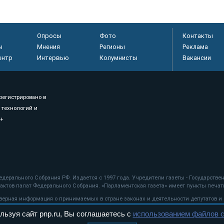
Опросы
Фото
Контакты
ы
Мнения
Регионы
Реклама
ентр
Интервью
Колумнисты
Вакансии
регистрировано в
 технологий и
8+
.
дерального Собрания РФ. Издается с 1997 года. Учредители газеты - Государств
ктов палат Федерального Собрания. «Парламентская газета» имеет пункты печати
оверная информация о принимаемых в стране законах и деятельности депутатов и
льзуя сайт pnp.ru, Вы соглашаетесь с
использованием файлов c
ехнологии