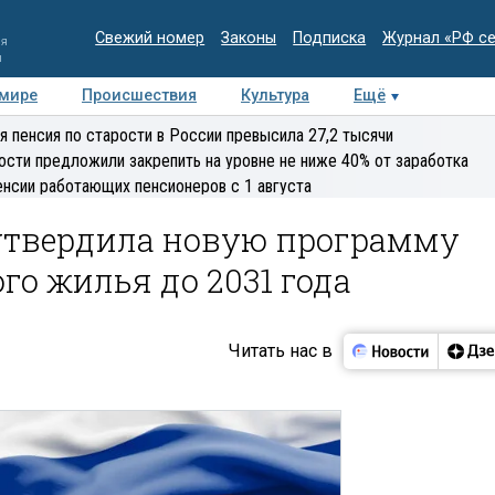
Свежий номер
Законы
Подписка
Журнал «РФ с
ия
и
 мире
Происшествия
Культура
Ещё
Медиацентр
Интервью
Колумнисты
Делова
я пенсия по старости в России превысила 27,2 тысячи
эксперт
ости предложили закрепить на уровне не ниже 40% от заработка
енсии работающих пенсионеров с 1 августа
 утвердила новую программу
го жилья до 2031 года
Читать нас в