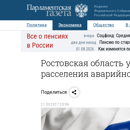
Издание
Федерального Собран
Российской Федераци
Политика
Экономика
Общество
В
Все о пенсиях
Фото
Авторы
Персоны
Мнения
Регионы
Соцфонд: Средня
вчера
Пенсию по стар
два дня назад
в России
Как изменятся п
01.08.2026
Ростовская область
расселения аварийно
Поделиться
21.03.2017 20:59