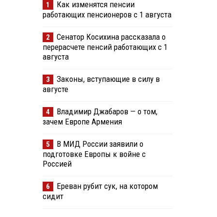
Как изменятся пенсии
1
работающих пенсионеров с 1 августа
Сенатор Косихина рассказала о
2
перерасчете пенсий работающих с 1
августа
Законы, вступающие в силу в
3
августе
Владимир Джабаров — о том,
4
зачем Европе Армения
В МИД России заявили о
5
подготовке Европы к войне с
Россией
Ереван рубит сук, на котором
6
сидит