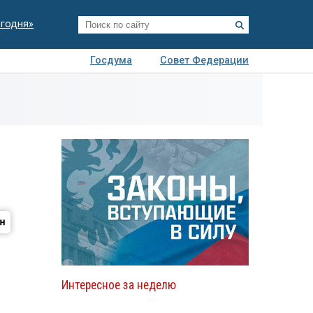
егодня»
Госдума
Совет Федерации
я
Авто
Недвижимость
Технологии
иза
Интересное за неделю