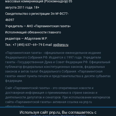
массовых коммуникаций (Роскомнадзор) 05
августа 2011 года. 18+
Свидетельство о регистрации Эл № ФС77-
46097
Учредитель — АНО «Парламентская газета»
Исполняющий обязанности главного
редактора — Абдуллаев М.Р.
Тел.: +7 (495) 637–69–79 E-mail:
pg@pnp.ru
«Парламентская газета» - официальное еженедельное издание
Федерального Собрания РФ. Издается с 1997 года. Учредители
газеты - Государственная Дума и Совет Федерации РФ. Официальный
публикатор федеральных конституционных законов, федеральных
законов и актов палат Федерального Собрания. «Парламентская
газета» имеет пункты печати и представительства в десяти субъектах
федерации.
Сайт «Парламентской газеты» - это оперативные новости и
достоверная информация о принимаемых в стране законах и
деятельности депутатов и сенаторов. При использовании материалов
сайта «Парламентской газеты» активная ссылка на pnp.ru
обязательна.
Используя сайт pnp.ru, Вы соглашаетесь с
На информационном ресурсе применяются
рекомендательные