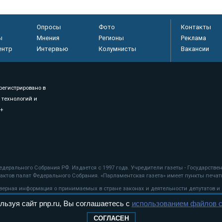
Опросы
Фото
Контакты
ы
Мнения
Регионы
Реклама
ентр
Интервью
Колумнисты
Вакансии
регистрировано в
 технологий и
8+
.
дерального Собрания РФ. Издается с 1997 года. Учредители газеты - Государств
ктов палат Федерального Собрания. «Парламентская газета» имеет пункты печати
оверная информация о принимаемых в стране законах и деятельности депутатов и
льзуя сайт pnp.ru, Вы соглашаетесь с
использованием файлов c
ехнологии
СОГЛАСЕН