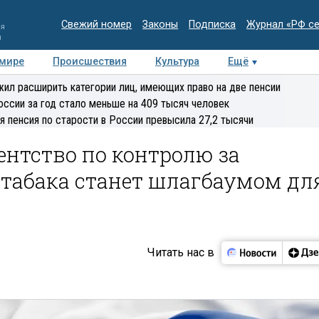
Свежий номер
Законы
Подписка
Журнал «РФ с
ия
и
 мире
Происшествия
Культура
Ещё
Медиацентр
Интервью
Колумнисты
Делова
ил расширить категории лиц, имеющих право на две пенсии
эксперт
оссии за год стало меньше на 409 тысяч человек
я пенсия по старости в России превысила 27,2 тысячи
ентство по контролю за
 табака станет шлагбаумом дл
Читать нас в