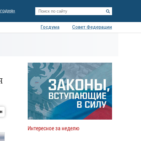
егодня»
Госдума
Совет Федерации
я
Авто
Недвижимость
Технологии
иза
я
Интересное за неделю