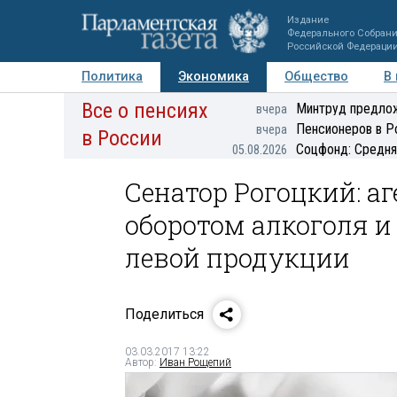
Издание
Федерального Собран
Российской Федераци
Политика
Экономика
Общество
В
Все о пенсиях
Фото
Авторы
Персоны
Мнения
Регионы
Минтруд предлож
вчера
Пенсионеров в Р
вчера
в России
Соцфонд: Средня
05.08.2026
Сенатор Рогоцкий: аг
оборотом алкоголя и
левой продукции
Поделиться
03.03.2017 13:22
Автор:
Иван Рощепий