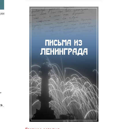
ции
,
».