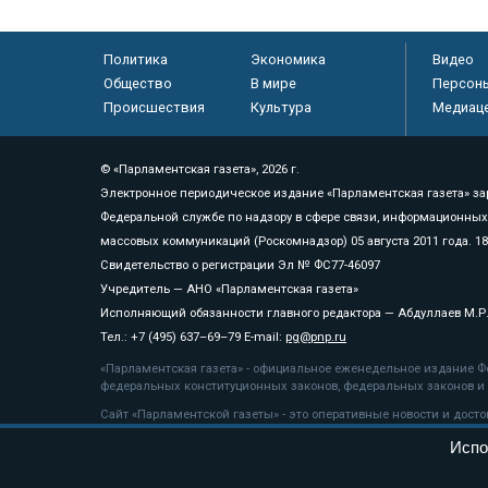
Политика
Экономика
Видео
Общество
В мире
Персон
Происшествия
Культура
Медиац
© «Парламентская газета», 2026 г.
Электронное периодическое издание «Парламентская газета» за
Федеральной службе по надзору в сфере связи, информационных
массовых коммуникаций (Роскомнадзор) 05 августа 2011 года. 1
Свидетельство о регистрации Эл № ФС77-46097
Учредитель — АНО «Парламентская газета»
Исполняющий обязанности главного редактора — Абдуллаев М.Р
Тел.: +7 (495) 637–69–79 E-mail:
pg@pnp.ru
«Парламентская газета» - официальное еженедельное издание Фе
федеральных конституционных законов, федеральных законов и а
Сайт «Парламентской газеты» - это оперативные новости и дост
«Парламентской газеты» активная ссылка на pnp.ru обязательна.
Испо
На информационном ресурсе применяются
рекомендательные т
Положение о защите персональных данных