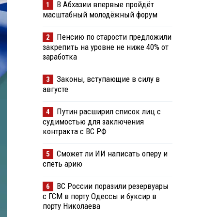
В Абхазии впервые пройдёт
1
масштабный молодёжный форум
Пенсию по старости предложили
2
закрепить на уровне не ниже 40% от
заработка
Законы, вступающие в силу в
3
августе
Путин расширил список лиц с
4
судимостью для заключения
контракта с ВС РФ
Сможет ли ИИ написать оперу и
5
спеть арию
ВС России поразили резервуары
6
с ГСМ в порту Одессы и буксир в
порту Николаева