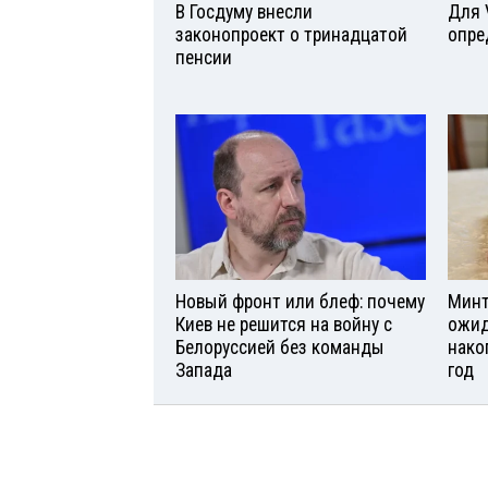
В Госдуму внесли
Для 
законопроект о тринадцатой
опре
пенсии
Новый фронт или блеф: почему
Минт
Киев не решится на войну с
ожид
Белоруссией без команды
нако
Запада
год