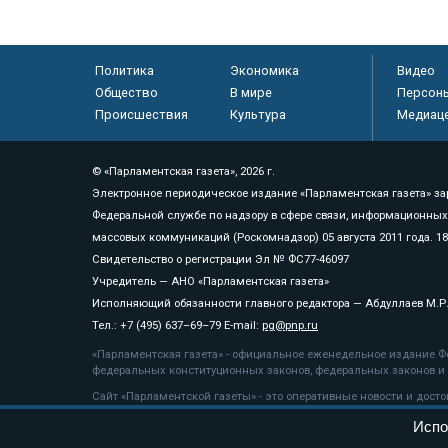
Политика
Экономика
Видео
Общество
В мире
Персон
Происшествия
Культура
Медиац
© «Парламентская газета», 2026 г.
Электронное периодическое издание «Парламентская газета» за
Федеральной службе по надзору в сфере связи, информационных
массовых коммуникаций (Роскомнадзор) 05 августа 2011 года. 1
Свидетельство о регистрации Эл № ФС77-46097
Учредитель — АНО «Парламентская газета»
Исполняющий обязанности главного редактора — Абдуллаев М.Р
Тел.: +7 (495) 637–69–79 E-mail:
pg@pnp.ru
«Парламентская газета» - официальное еженедельное издание Фе
федеральных конституционных законов, федеральных законов и а
Сайт «Парламентской газеты» - это оперативные новости и дост
«Парламентской газеты» активная ссылка на pnp.ru обязательна.
Испо
На информационном ресурсе применяются
рекомендательные т