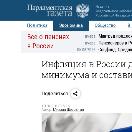
Издание
Федерального Собран
Российской Федераци
Политика
Экономика
Общество
В
Все о пенсиях
Фото
Авторы
Персоны
Мнения
Регионы
Минтруд предлож
вчера
Пенсионеров в Р
вчера
в России
Соцфонд: Средня
05.08.2026
Инфляция в России д
минимума и состави
Поделиться
10.01.2017 15:15
Автор:
Михаил Шеврыгин