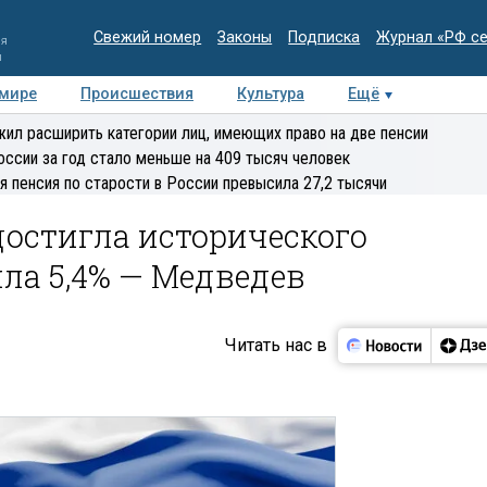
Свежий номер
Законы
Подписка
Журнал «РФ с
ия
и
 мире
Происшествия
Культура
Ещё
Медиацентр
Интервью
Колумнисты
Делова
ил расширить категории лиц, имеющих право на две пенсии
эксперт
оссии за год стало меньше на 409 тысяч человек
я пенсия по старости в России превысила 27,2 тысячи
остигла исторического
ла 5,4% — Медведев
Читать нас в