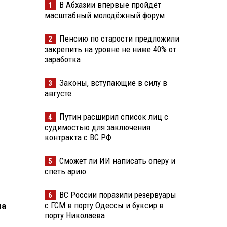
В Абхазии впервые пройдёт
1
масштабный молодёжный форум
Пенсию по старости предложили
2
закрепить на уровне не ниже 40% от
заработка
Законы, вступающие в силу в
3
августе
Путин расширил список лиц с
4
судимостью для заключения
контракта с ВС РФ
Сможет ли ИИ написать оперу и
5
спеть арию
ВС России поразили резервуары
6
с ГСМ в порту Одессы и буксир в
на
порту Николаева