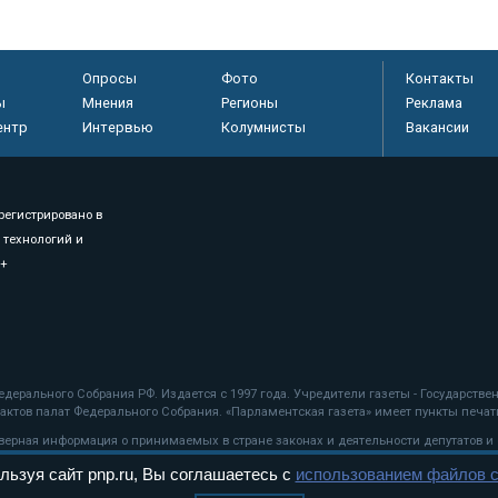
Опросы
Фото
Контакты
ы
Мнения
Регионы
Реклама
ентр
Интервью
Колумнисты
Вакансии
регистрировано в
 технологий и
8+
.
дерального Собрания РФ. Издается с 1997 года. Учредители газеты - Государств
ктов палат Федерального Собрания. «Парламентская газета» имеет пункты печати
оверная информация о принимаемых в стране законах и деятельности депутатов и
льзуя сайт pnp.ru, Вы соглашаетесь с
использованием файлов c
ехнологии