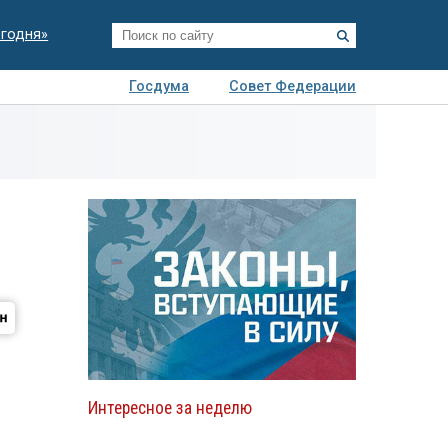
егодня»
Госдума
Совет Федерации
я
Авто
Недвижимость
Технологии
иза
Интересное за неделю