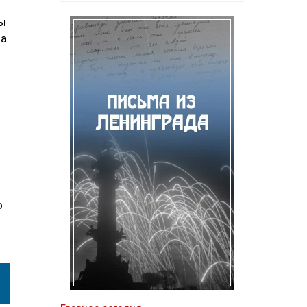
Мы
ла
о