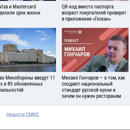
Visа и Mastercard
QR-код вместо паспорта:
делили срок жизни
возраст покупателей проверят
в приложении «Госкан»
зах Минобороны введут 11
Михаил Гончаров — о том, как
х и 85 обновленных
создают национальный
иальностей
стандарт русской кухни и
зачем он нужен ресторанам
Новости СМИ2