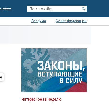
егодня»
Госдума
Совет Федерации
я
Авто
Недвижимость
Технологии
иза
Интересное за неделю