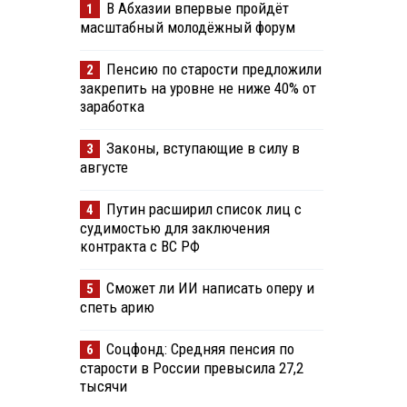
В Абхазии впервые пройдёт
1
масштабный молодёжный форум
Пенсию по старости предложили
2
закрепить на уровне не ниже 40% от
заработка
Законы, вступающие в силу в
3
августе
Путин расширил список лиц с
4
судимостью для заключения
контракта с ВС РФ
Сможет ли ИИ написать оперу и
5
спеть арию
Соцфонд: Средняя пенсия по
6
старости в России превысила 27,2
тысячи