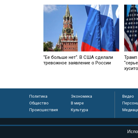
"Ее больше нет". В США сделали
Трамп
тревожное заявление о России
"серь
хусит
Политика
Экономика
Видео
Общество
В мире
Персон
Происшествия
Культура
Медиац
© «Парламентская газета», 2026 г.
Испо
Электронное периодическое издание «Парламентская газета» за