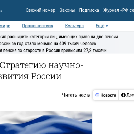
Свежий номер
Законы
Подписка
Журнал «РФ с
ия
и
 мире
Происшествия
Культура
Ещё
Медиацентр
Интервью
Колумнисты
Делова
ил расширить категории лиц, имеющих право на две пенсии
эксперт
оссии за год стало меньше на 409 тысяч человек
я пенсия по старости в России превысила 27,2 тысячи
 Стратегию научно-
звития России
Читать нас в