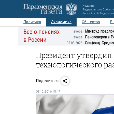
Издание
Федерального Собран
Российской Федераци
Политика
Экономика
Общество
В
Все о пенсиях
Фото
Авторы
Персоны
Мнения
Регионы
Минтруд предлож
вчера
Пенсионеров в Р
вчера
в России
Соцфонд: Средня
05.08.2026
Президент утвердил
технологического ра
Поделиться
01.12.2016 15:47