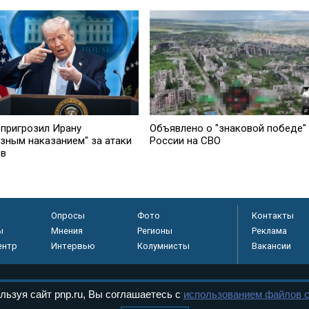
 пригрозил Ирану
Объявлено о "знаковой победе"
езным наказанием" за атаки
России на СВО
ов
Опросы
Фото
Контакты
ы
Мнения
Регионы
Реклама
ентр
Интервью
Колумнисты
Вакансии
льзуя сайт pnp.ru, Вы соглашаетесь с
использованием файлов c
регистрировано в