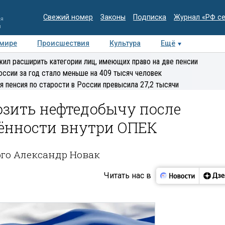
Свежий номер
Законы
Подписка
Журнал «РФ с
ия
и
 мире
Происшествия
Культура
Ещё
Медиацентр
Интервью
Колумнисты
Делова
ил расширить категории лиц, имеющих право на две пенсии
эксперт
оссии за год стало меньше на 409 тысяч человек
я пенсия по старости в России превысила 27,2 тысячи
озить нефтедобычу после
ённости внутри ОПЕК
рго Александр Новак
Читать нас в