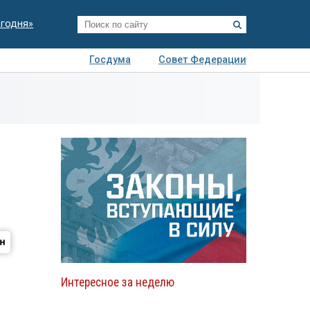
егодня»
Госдума
Совет Федерации
я
Авто
Недвижимость
Технологии
иза
Интересное за неделю