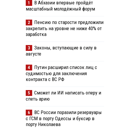
В Абхазии впервые пройдёт
1
масштабный молодёжный форум
Пенсию по старости предложили
2
закрепить на уровне не ниже 40% от
заработка
Законы, вступающие в силу в
3
августе
Путин расширил список лиц с
4
судимостью для заключения
контракта с ВС РФ
Сможет ли ИИ написать оперу и
5
спеть арию
ВС России поразили резервуары
6
с ГСМ в порту Одессы и буксир в
порту Николаева