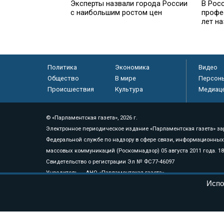
Эксперты назвали города России
В Росс
с наибольшим ростом цен
профе
лет н
Политика
Экономика
Видео
Общество
В мире
Персон
Происшествия
Культура
Медиац
© «Парламентская газета», 2026 г.
Электронное периодическое издание «Парламентская газета» за
Федеральной службе по надзору в сфере связи, информационных
массовых коммуникаций (Роскомнадзор) 05 августа 2011 года. 1
Свидетельство о регистрации Эл № ФС77-46097
Учредитель — АНО «Парламентская газета»
Испо
Исполняющий обязанности главного редактора — Абдуллаев М.Р
Тел.: +7 (495) 637–69–79 E-mail:
pg@pnp.ru
«Парламентская газета» - официальное еженедельное издание Фе
федеральных конституционных законов, федеральных законов и а