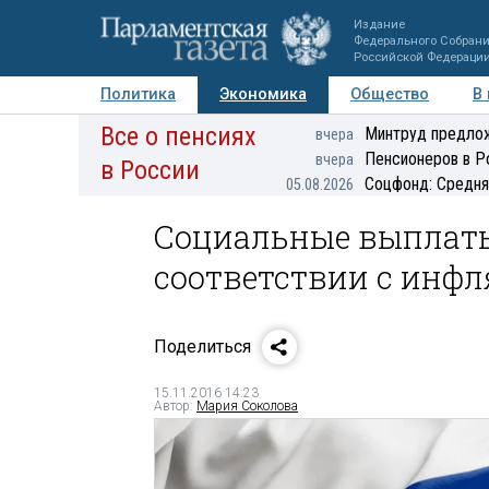
Издание
Федерального Собран
Российской Федераци
Политика
Экономика
Общество
В
Все о пенсиях
Фото
Авторы
Персоны
Мнения
Регионы
Минтруд предлож
вчера
Пенсионеров в Р
вчера
в России
Соцфонд: Средня
05.08.2026
Социальные выплат
соответствии с инф
Поделиться
15.11.2016 14:23
Автор:
Мария Соколова