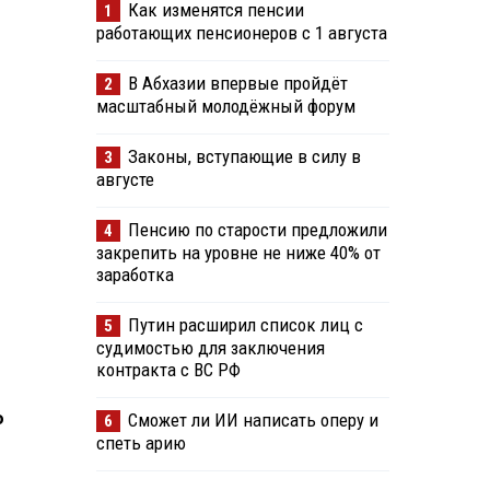
Как изменятся пенсии
1
работающих пенсионеров с 1 августа
В Абхазии впервые пройдёт
2
масштабный молодёжный форум
Законы, вступающие в силу в
3
августе
Пенсию по старости предложили
4
закрепить на уровне не ниже 40% от
заработка
Путин расширил список лиц с
5
судимостью для заключения
контракта с ВС РФ
ю
Сможет ли ИИ написать оперу и
6
спеть арию