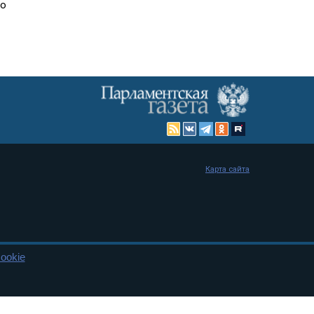
но
Карта сайта
ookie
енная Дума и Совет Федерации РФ. Официальный публикатор
 и представительства в десяти субъектах федерации.