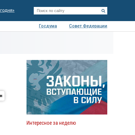
егодня»
Госдума
Совет Федерации
я
Авто
Недвижимость
Технологии
иза
Интересное за неделю