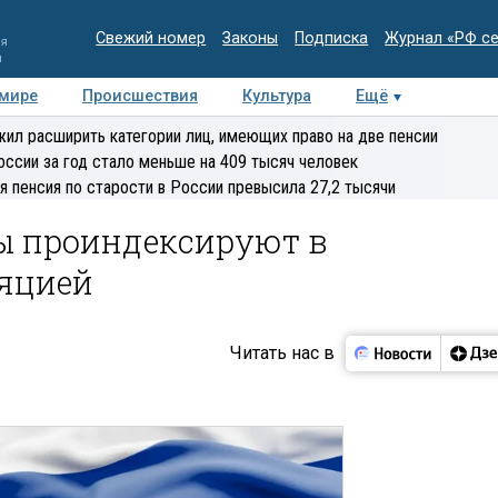
Свежий номер
Законы
Подписка
Журнал «РФ с
ия
и
 мире
Происшествия
Культура
Ещё
Медиацентр
Интервью
Колумнисты
Делова
ил расширить категории лиц, имеющих право на две пенсии
эксперт
оссии за год стало меньше на 409 тысяч человек
я пенсия по старости в России превысила 27,2 тысячи
ы проиндексируют в
ляцией
Читать нас в