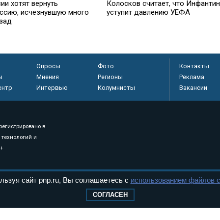
ии хотят вернуть
Колосков считает, что Инфанти
ссию, исчезнувшую много
уступит давлению УЕФА
азад
Опросы
Фото
Контакты
ы
Мнения
Регионы
Реклама
ентр
Интервью
Колумнисты
Вакансии
регистрировано в
 технологий и
8+
льзуя сайт pnp.ru, Вы соглашаетесь с
использованием файлов c
.
СОГЛАСЕН
дерального Собрания РФ. Издается с 1997 года. Учредители газеты - Государств
ктов палат Федерального Собрания. «Парламентская газета» имеет пункты печати