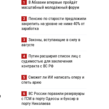
В Абхазии впервые пройдёт
1
масштабный молодёжный форум
Пенсию по старости предложили
2
закрепить на уровне не ниже 40% от
заработка
Законы, вступающие в силу в
3
августе
Путин расширил список лиц с
4
судимостью для заключения
контракта с ВС РФ
Сможет ли ИИ написать оперу и
5
спеть арию
ВС России поразили резервуары
6
ы
с ГСМ в порту Одессы и буксир в
порту Николаева