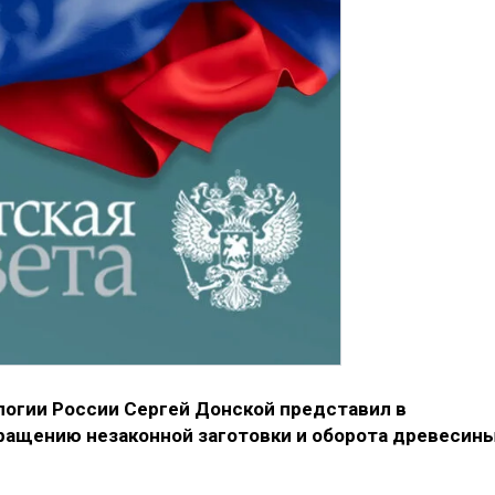
логии России Сергей Донской представил в
ращению незаконной заготовки и оборота древесин