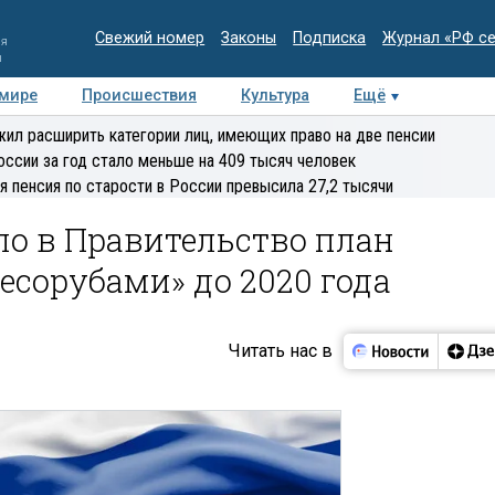
Свежий номер
Законы
Подписка
Журнал «РФ с
ия
и
 мире
Происшествия
Культура
Ещё
Медиацентр
Интервью
Колумнисты
Делова
ил расширить категории лиц, имеющих право на две пенсии
эксперт
оссии за год стало меньше на 409 тысяч человек
я пенсия по старости в России превысила 27,2 тысячи
о в Правительство план
есорубами» до 2020 года
Читать нас в