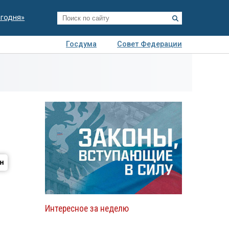
егодня»
Госдума
Совет Федерации
я
Авто
Недвижимость
Технологии
иза
Интересное за неделю