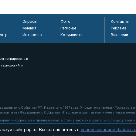
Опросы
Фото
Контакты
ы
Мнения
Регионы
Реклама
ентр
Интервью
Колумнисты
Вакансии
регистрировано в
 технологий и
8+
.
дерального Собрания РФ. Издается с 1997 года. Учредители газеты - Государств
ктов палат Федерального Собрания. «Парламентская газета» имеет пункты печати
оверная информация о принимаемых в стране законах и деятельности депутатов и
льзуя сайт pnp.ru, Вы соглашаетесь с
использованием файлов c
ехнологии