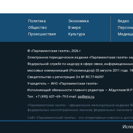
Политика
Экономика
Видео
Общество
В мире
Персон
Происшествия
Культура
Медиац
© «Парламентская газета», 2026 г.
Электронное периодическое издание «Парламентская газета» за
Федеральной службе по надзору в сфере связи, информационных
массовых коммуникаций (Роскомнадзор) 05 августа 2011 года. 1
Свидетельство о регистрации Эл № ФС77-46097
Учредитель — АНО «Парламентская газета»
Исполняющий обязанности главного редактора — Абдуллаев М.Р
Тел.: +7 (495) 637–69–79 E-mail:
pg@pnp.ru
«Парламентская газета» - официальное еженедельное издание Фе
федеральных конституционных законов, федеральных законов и а
Сайт «Парламентской газеты» - это оперативные новости и дост
«Парламентской газеты» активная ссылка на pnp.ru обязательна.
Испо
На информационном ресурсе применяются
рекомендательные т