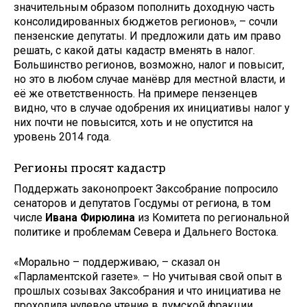
значительным образом пополнить доходную часть
консолидированных бюджетов регионов», – сочли
пензенские депутаты. И предложили дать им право
решать, с какой даты кадастр вменять в налог.
Большинство регионов, возможно, налог и повысит,
но это в любом случае манёвр для местной власти, и
её же ответственность. На примере пензенцев
видно, что в случае одобрения их инициативы налог у
них почти не повысится, хоть и не опустится на
уровень 2014 года.
Регионы просят кадастр
Поддержать законопроект Заксобрание попросило
сенаторов и депутатов Госдумы от региона, в том
числе
Ивана Фирюлина
из Комитета по региональной
политике и проблемам Севера и Дальнего Востока.
«Морально – поддерживаю, – сказал он
«Парламентской газете». – Но учитывая свой опыт в
прошлых созывах Заксобрания и что инициатива не
проходила нулевое чтение в думской фракции