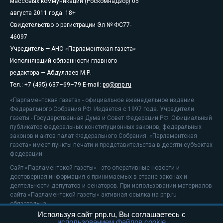
массовых коммуникаций (Роскомнадзор) 05
августа 2011 года. 18+
Свидетельство о регистрации Эл № ФС77-
46097
Учредитель — АНО «Парламентская газета»
Исполняющий обязанности главного
редактора — Абдуллаев М.Р.
Тел.: +7 (495) 637–69–79 E-mail:
pg@pnp.ru
«Парламентская газета» - официальное еженедельное издание
Федерального Собрания РФ. Издается с 1997 года. Учредители
газеты - Государственная Дума и Совет Федерации РФ. Официальный
публикатор федеральных конституционных законов, федеральных
законов и актов палат Федерального Собрания. «Парламентская
газета» имеет пункты печати и представительства в десяти субъектах
федерации.
Сайт «Парламентской газеты» - это оперативные новости и
достоверная информация о принимаемых в стране законах и
деятельности депутатов и сенаторов. При использовании материалов
сайта «Парламентской газеты» активная ссылка на pnp.ru
обязательна.
Используя сайт pnp.ru, Вы соглашаетесь с
На информационном ресурсе применяются
рекомендательные
использованием файлов cookie