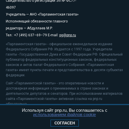
Свидетельство о регистрации Эл № ФС77-
46097
Учредитель — АНО «Парламентская газета»
Исполняющий обязанности главного
редактора — Абдуллаев М.Р.
Тел.: +7 (495) 637–69–79 E-mail:
pg@pnp.ru
«Парламентская газета» - официальное еженедельное издание
Федерального Собрания РФ. Издается с 1997 года. Учредители
газеты - Государственная Дума и Совет Федерации РФ. Официальный
публикатор федеральных конституционных законов, федеральных
законов и актов палат Федерального Собрания. «Парламентская
газета» имеет пункты печати и представительства в десяти субъектах
федерации.
Сайт «Парламентской газеты» - это оперативные новости и
достоверная информация о принимаемых в стране законах и
деятельности депутатов и сенаторов. При использовании материалов
сайта «Парламентской газеты» активная ссылка на pnp.ru
обязательна.
Используя сайт pnp.ru, Вы соглашаетесь с
На информационном ресурсе применяются
рекомендательные
использованием файлов cookie
технологии
Положение о защите персональных данных
СОГЛАСЕН