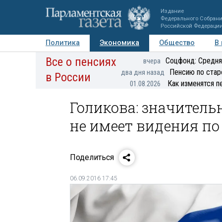
Издание
Федерального Собран
Российской Федераци
Политика
Экономика
Общество
В
Все о пенсиях
Фото
Авторы
Персоны
Мнения
Регионы
Соцфонд: Средня
вчера
Пенсию по стар
два дня назад
в России
Как изменятся п
01.08.2026
Голикова: значитель
не имеет видения по
Поделиться
06.09.2016 17:45