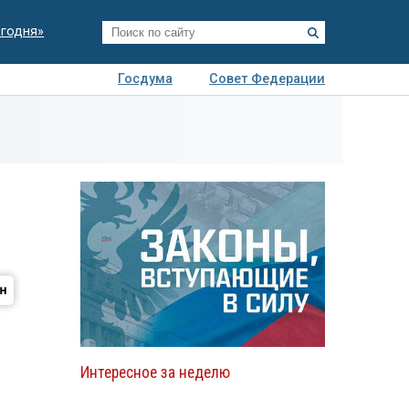
егодня»
Госдума
Совет Федерации
я
Авто
Недвижимость
Технологии
иза
Интересное за неделю