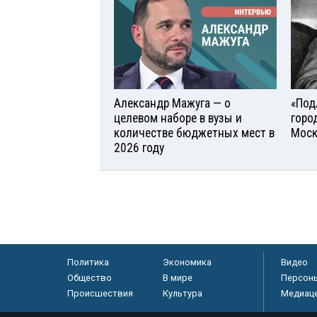
Александр Мажуга — о
«Под
целевом наборе в вузы и
горо
количестве бюджетных мест в
Моск
2026 году
Политика
Экономика
Видео
Общество
В мире
Персон
Происшествия
Культура
Медиац