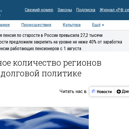
Свежий номер
Законы
Подписка
Журнал «РФ с
ия
и
 мире
Происшествия
Культура
Ещё
Медиацентр
Интервью
Колумнисты
Делова
я пенсия по старости в России превысила 27,2 тысячи
эксперт
ости предложили закрепить на уровне не ниже 40% от заработка
енсии работающих пенсионеров с 1 августа
ное количество регионов
 долговой политике
Читать нас в