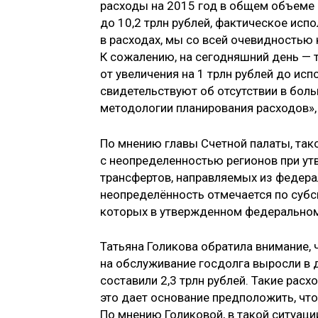
расходы на 2015 год в общем объеме н
до 10,2 трлн рублей, фактическое исп
в расходах, мы со всей очевидностью 
К сожалению, на сегодняшний день — 
от увеличения на 1 трлн рублей до ис
свидетельствуют об отсутствии в бол
методологии планирования расходов», 
По мнению главы Счетной палаты, так
с неопределенностью регионов при 
трансфертов, направляемых из федера
неопределённость отмечается по су
которых в утвержденном федеральном
Татьяна Голикова обратила внимание, 
на обслуживание госдолга выросли в д
составили 2,3 трлн рублей. Такие рас
это дает основание предположить, чт
По мнению Голиковой, в такой ситуац