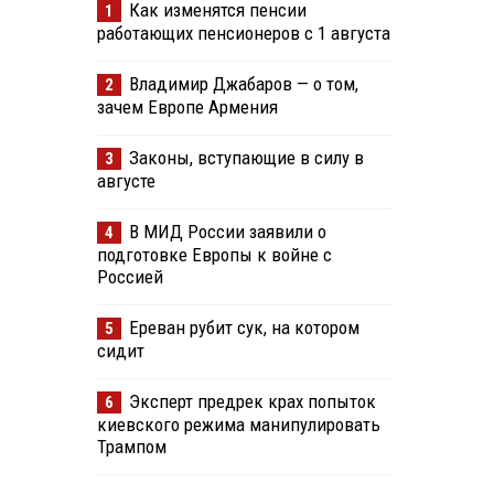
Как изменятся пенсии
1
работающих пенсионеров с 1 августа
Владимир Джабаров — о том,
2
зачем Европе Армения
Законы, вступающие в силу в
3
августе
В МИД России заявили о
4
подготовке Европы к войне с
Россией
Ереван рубит сук, на котором
5
сидит
Эксперт предрек крах попыток
6
киевского режима манипулировать
Трампом