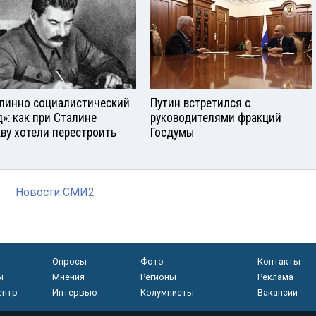
линно социалистический
Путин встретился с
д»: как при Сталине
руководителями фракций
ву хотели перестроить
Госдумы
Новости СМИ2
Опросы
Фото
Контакты
ы
Мнения
Регионы
Реклама
ентр
Интервью
Колумнисты
Вакансии