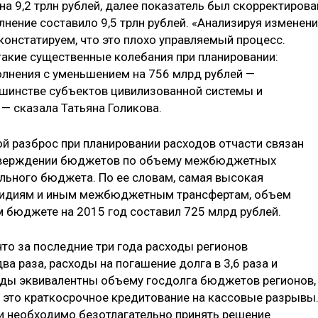
а 9,2 трлн рублей, далее показатель был скорректирова
олнение составило 9,5 трлн рублей. «Анализируя изменен
констатируем, что это плохо управляемый процесс.
такие существенные колебания при планировании:
полнения с уменьшением на 756 млрд рублей —
ьшинстве субъектов цивилизованной системы и
— сказала Татьяна Голикова.
ой разброс при планировании расходов отчасти связан
утверждении бюджетов по объему межбюджетных
льного бюджета. По ее словам, самая высокая
бсидиям и иным межбюджетным трансфертам, объем
 бюджете на 2015 год составил 725 млрд рублей.
что за последние три года расходы регионов
ва раза, расходы на погашение долга в 3,6 раза и
ходы эквивалентны объему госдолга бюджетов регионов,
о это краткосрочное кредитование на кассовые разрывы
ии необходимо безотлагательно принять решение