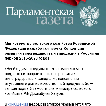
Ми­нис­терст­во сельс­ко­го хо­зяйст­ва Рос­сийс­кой
Фе­де­ра­ции разработал проект Концепции
развития виноградарства и виноделия в России на
период 2016-2020 годов.
«Необходимо предусмотреть комплекс мер
поддержки, направленных на развитие
виноградарства и виноделия, наполнение
внутреннего рынка качественной продукцией», —
заявил первый заместитель министра сельского
хозяйства РФ Джамбулат Хатуов.
В
сообщении
ведомства также указывается, что