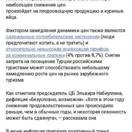
наибольшее снижение цен
произойдет на плодоовощную продукцию и куриные
яйца.
Фактором замедления динамики цен также являются
сдержанные потребительские настроения
(люди
предпочитают копить, а не тратить) и
относительно невысокая индексация тарифов
за коммунальные платежи
(4% против 8,7%). Снятие
запрета на посещение Турции российскими
туристами может способствовать небольшому
замедлению роста цен на рынке зарубежного
туризма
Как отметила председатель ЦБ Эльвира Набиуллина,
дефляция «безусловно, возможна». «Хотя в этом году
снижение продовольственных цен происходило
раньше, чем в обычные годы, и некоторая сезонность
может быть сдвинута», — рассказала она.
В июне инфляция прервала позитивный тренд