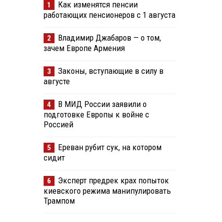
Как изменятся пенсии
1
работающих пенсионеров с 1 августа
Владимир Джабаров — о том,
2
зачем Европе Армения
Законы, вступающие в силу в
3
августе
В МИД России заявили о
4
подготовке Европы к войне с
Россией
Ереван рубит сук, на котором
5
сидит
Эксперт предрек крах попыток
6
киевского режима манипулировать
Трампом