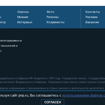
Опросы
Фото
Контакты
ы
Мнения
Регионы
Реклама
ентр
Интервью
Колумнисты
Вакансии
регистрировано в
 технологий и
8+
.
дерального Собрания РФ. Издается с 1997 года. Учредители газеты - Государств
ктов палат Федерального Собрания. «Парламентская газета» имеет пункты печати
оверная информация о принимаемых в стране законах и деятельности депутатов и
льзуя сайт pnp.ru, Вы соглашаетесь с
использованием файлов c
ехнологии
СОГЛАСЕН