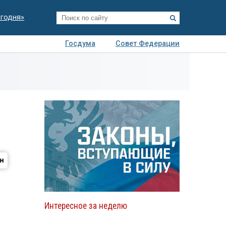
егодня»
Госдума
Совет Федерации
я
Авто
Недвижимость
Технологии
иза
Интересное за неделю