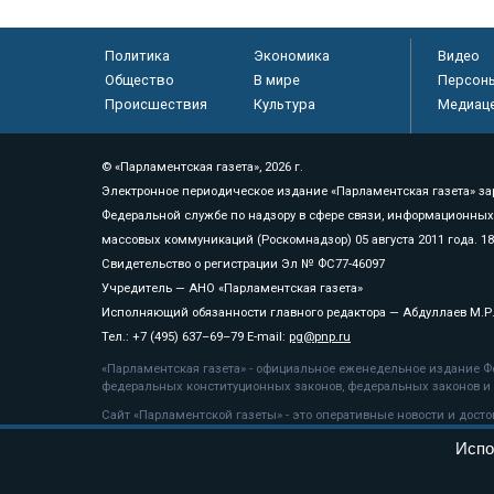
Политика
Экономика
Видео
Общество
В мире
Персон
Происшествия
Культура
Медиац
© «Парламентская газета», 2026 г.
Электронное периодическое издание «Парламентская газета» за
Федеральной службе по надзору в сфере связи, информационных
массовых коммуникаций (Роскомнадзор) 05 августа 2011 года. 1
Свидетельство о регистрации Эл № ФС77-46097
Учредитель — АНО «Парламентская газета»
Исполняющий обязанности главного редактора — Абдуллаев М.Р
Тел.: +7 (495) 637–69–79 E-mail:
pg@pnp.ru
«Парламентская газета» - официальное еженедельное издание Фе
федеральных конституционных законов, федеральных законов и а
Сайт «Парламентской газеты» - это оперативные новости и дост
«Парламентской газеты» активная ссылка на pnp.ru обязательна.
Испо
На информационном ресурсе применяются
рекомендательные т
Положение о защите персональных данных