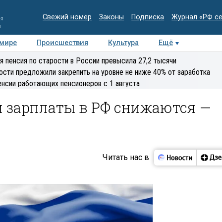
Свежий номер
Законы
Подписка
Журнал «РФ с
ия
и
 мире
Происшествия
Культура
Ещё
Медиацентр
Интервью
Колумнисты
Делова
я пенсия по старости в России превысила 27,2 тысячи
эксперт
ости предложили закрепить на уровне не ниже 40% от заработка
енсии работающих пенсионеров с 1 августа
и зарплаты в РФ снижаются —
Читать нас в