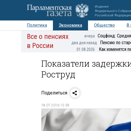
Издание
Федерального Собран
Российской Федераци
Политика
Экономика
Общество
В
Все о пенсиях
Фото
Авторы
Персоны
Мнения
Регионы
Соцфонд: Средня
вчера
Пенсию по стар
два дня назад
в России
Как изменятся п
01.08.2026
Показатели задержк
Роструд
Поделиться
18.07.2016 15:39