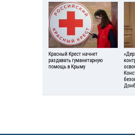
Красный Крест начнет
«Дер
раздавать гуманитарную
конт
помощь в Крыму
осво
Конс
безо
Донб