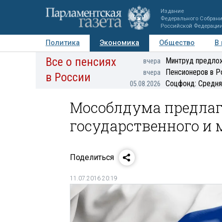
Издание
Федерального Собран
Российской Федераци
Политика
Экономика
Общество
В
Все о пенсиях
Фото
Авторы
Персоны
Мнения
Регионы
Минтруд предлож
вчера
Пенсионеров в Р
вчера
в России
Соцфонд: Средня
05.08.2026
Мособлдума предлаг
государственного и
Поделиться
11.07.2016 20:19