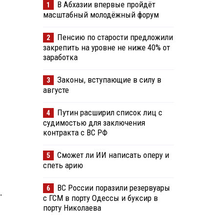
В Абхазии впервые пройдёт
1
масштабный молодёжный форум
Пенсию по старости предложили
2
закрепить на уровне не ниже 40% от
заработка
Законы, вступающие в силу в
3
августе
Путин расширил список лиц с
4
судимостью для заключения
контракта с ВС РФ
Сможет ли ИИ написать оперу и
5
спеть арию
ВС России поразили резервуары
6
.
с ГСМ в порту Одессы и буксир в
порту Николаева