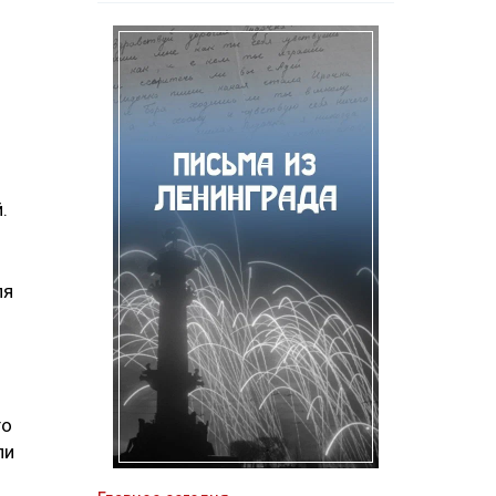
.
ля
го
ли