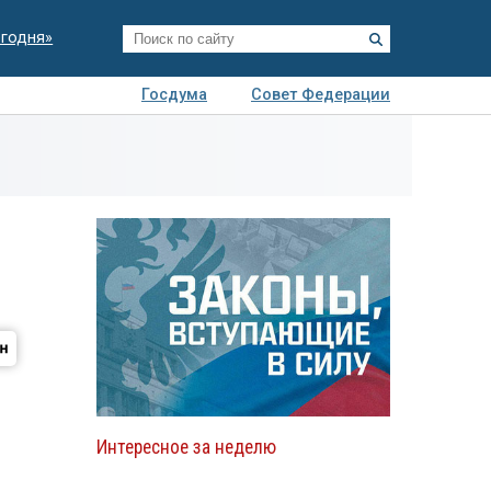
егодня»
Госдума
Совет Федерации
я
Авто
Недвижимость
Технологии
иза
Интересное за неделю