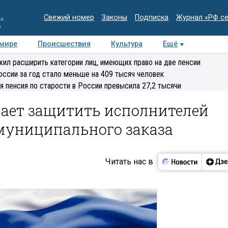
Свежий номер
Законы
Подписка
Журнал «РФ с
ия
и
 мире
Происшествия
Культура
Ещё
Медиацентр
Интервью
Колумнисты
Делова
ил расширить категории лиц, имеющих право на две пенсии
эксперт
оссии за год стало меньше на 409 тысяч человек
я пенсия по старости в России превысила 27,2 тысячи
ает защитить исполнителей
 муниципального заказа
Читать нас в