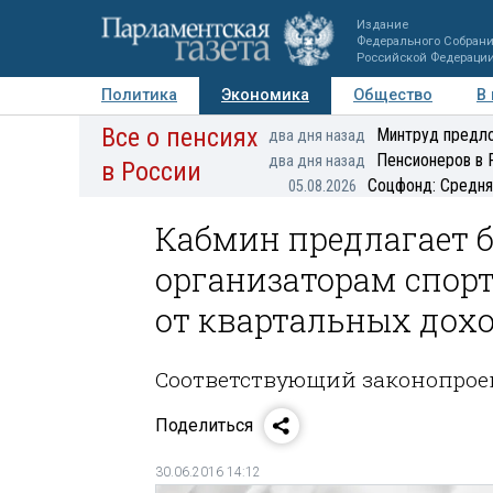
Издание
Федерального Собран
Российской Федераци
Политика
Экономика
Общество
В
Все о пенсиях
Фото
Авторы
Персоны
Мнения
Регионы
Минтруд предло
два дня назад
Пенсионеров в 
два дня назад
в России
Соцфонд: Средня
05.08.2026
Кабмин предлагает 
организаторам спор
от квартальных дох
Соответствующий законопроек
Поделиться
30.06.2016 14:12