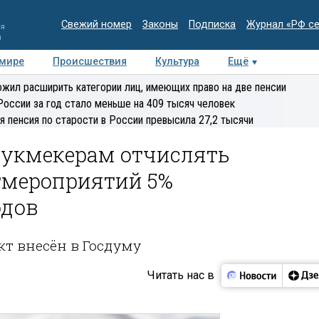
Свежий номер
Законы
Подписка
Журнал «РФ с
ия
и
 мире
Происшествия
Культура
Ещё
Медиацентр
Интервью
Колумнисты
Делова
жил расширить категории лиц, имеющих право на две пенсии
эксперт
России за год стало меньше на 409 тысяч человек
я пенсия по старости в России превысила 27,2 тысячи
букмекерам отчислять
тмероприятий 5%
одов
т внесён в Госдуму
Читать нас в