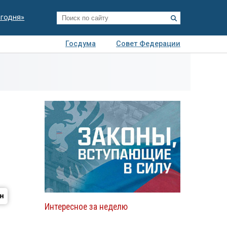
егодня»
Госдума
Совет Федерации
я
Авто
Недвижимость
Технологии
иза
Интересное за неделю