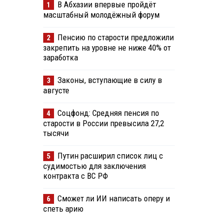
В Абхазии впервые пройдёт
1
масштабный молодёжный форум
Пенсию по старости предложили
2
закрепить на уровне не ниже 40% от
заработка
Законы, вступающие в силу в
3
августе
Соцфонд: Средняя пенсия по
4
старости в России превысила 27,2
тысячи
Путин расширил список лиц с
5
судимостью для заключения
контракта с ВС РФ
Сможет ли ИИ написать оперу и
6
спеть арию