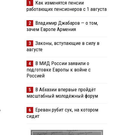
Как изменятся пенсии
1
работающих пенсионеров с 1 августа
Владимир Джабаров — о том,
2
зачем Европе Армения
Законы, вступающие в силу в
3
августе
В МИД России заявили о
4
подготовке Европы к войне с
Россией
В Абхазии впервые пройдёт
5
масштабный молодёжный форум
Ереван рубит сук, на котором
ю
6
сидит