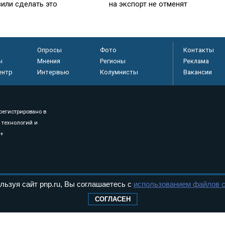
вили сделать это
на экспорт не отменят
Опросы
Фото
Контакты
ы
Мнения
Регионы
Реклама
ентр
Интервью
Колумнисты
Вакансии
регистрировано в
 технологий и
8+
.
льзуя сайт pnp.ru, Вы соглашаетесь с
использованием файлов c
дерального Собрания РФ. Издается с 1997 года. Учредители газеты - Государств
СОГЛАСЕН
ктов палат Федерального Собрания. «Парламентская газета» имеет пункты печати
оверная информация о принимаемых в стране законах и деятельности депутатов и