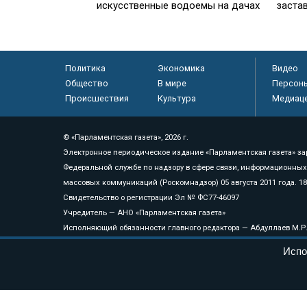
искусственные водоемы на дачах
заста
Политика
Экономика
Видео
Общество
В мире
Персон
Происшествия
Культура
Медиац
© «Парламентская газета», 2026 г.
Электронное периодическое издание «Парламентская газета» за
Федеральной службе по надзору в сфере связи, информационных
массовых коммуникаций (Роскомнадзор) 05 августа 2011 года. 1
Свидетельство о регистрации Эл № ФС77-46097
Учредитель — АНО «Парламентская газета»
Исполняющий обязанности главного редактора — Абдуллаев М.Р
Тел.: +7 (495) 637–69–79 E-mail:
pg@pnp.ru
Испо
«Парламентская газета» - официальное еженедельное издание Фе
федеральных конституционных законов, федеральных законов и а
Сайт «Парламентской газеты» - это оперативные новости и дост
«Парламентской газеты» активная ссылка на pnp.ru обязательна.