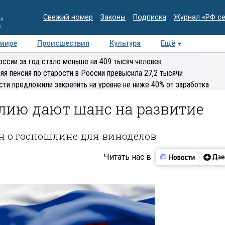
Свежий номер
Законы
Подписка
Журнал «РФ с
ия
и
 мире
Происшествия
Культура
Ещё
Медиацентр
Интервью
Колумнисты
Делова
оссии за год стало меньше на 409 тысяч человек
эксперт
яя пенсия по старости в России превысила 27,2 тысячи
сти предложили закрепить на уровне не ниже 40% от заработка
лию дают шанс на развитие
н о госпошлине для виноделов
Читать нас в