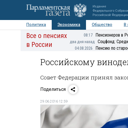
Издание
Федерального Собран
Российской Федераци
Политика
Экономика
Общество
В
Все о пенсиях
Фото
Авторы
Персоны
Мнения
Регионы
Пенсионеров в Р
08:17
Соцфонд: Средн
два дня назад
в России
Пенсию по старо
04.08.2026
Российскому виноде
Совет Федерации принял зако
Поделиться
29.06.2016 12:59