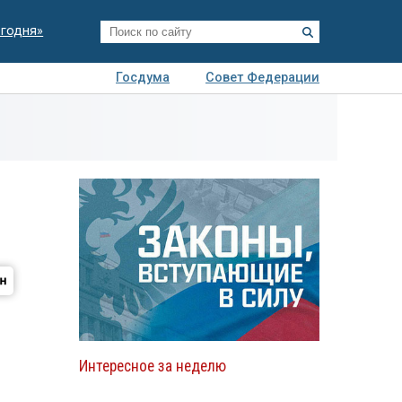
егодня»
Госдума
Совет Федерации
я
Авто
Недвижимость
Технологии
иза
Интересное за неделю