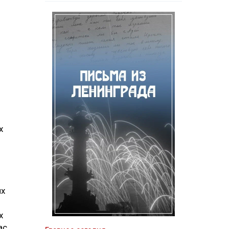
х
их
х
ас