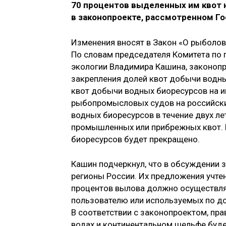
70 процентов выделенных им квот 
в законопроекте, рассмотренном Г
Изменения вносят в Закон «О рыболов
По словам председателя Комитета по
экологии Владимира Кашина, законопр
закрепления долей квот добычи водны
квот добычи водных биоресурсов на и
рыбопромысловых судов на российски
водных биоресурсов в течение двух л
промышленных или прибрежных квот. Е
биоресурсов будет прекращено.
Кашин подчеркнул, что в обсуждении 
регионы России. Их предложения учтен
процентов вылова должно осуществля
пользователю или используемых по до
В соответствии с законопроектом, пр
водах и континентальном шельфе буде