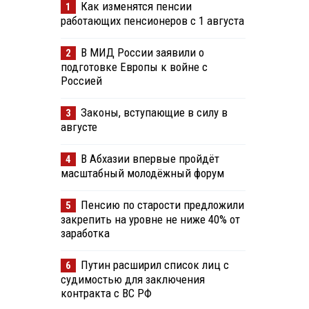
Как изменятся пенсии
1
работающих пенсионеров с 1 августа
В МИД России заявили о
2
подготовке Европы к войне с
Россией
Законы, вступающие в силу в
3
августе
В Абхазии впервые пройдёт
4
масштабный молодёжный форум
Пенсию по старости предложили
5
закрепить на уровне не ниже 40% от
заработка
Путин расширил список лиц с
6
судимостью для заключения
контракта с ВС РФ