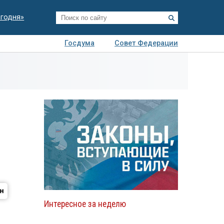
егодня»
Госдума
Совет Федерации
я
Авто
Недвижимость
Технологии
иза
Интересное за неделю