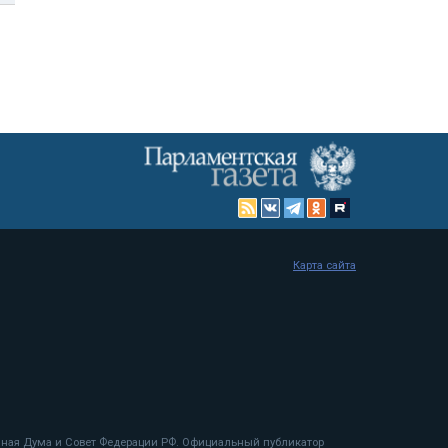
Карта сайта
енная Дума и Совет Федерации РФ. Официальный публикатор