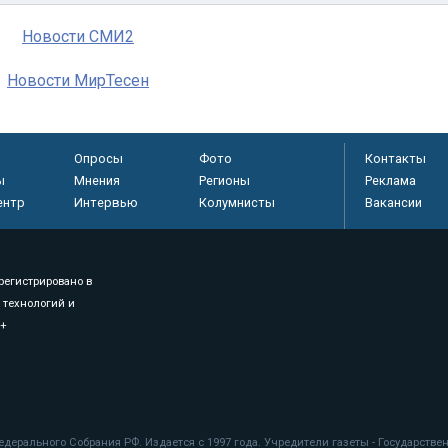
Новости СМИ2
Новости МирТесен
Опросы
Фото
Контакты
ы
Мнения
Регионы
Реклама
ентр
Интервью
Колумнисты
Вакансии
регистрировано в
 технологий и
8+
.
дерального Собрания РФ. Издается с 1997 года. Учредители газеты - Государств