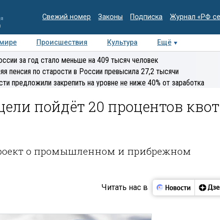
Свежий номер
Законы
Подписка
Журнал «РФ с
ия
и
 мире
Происшествия
Культура
Ещё
Медиацентр
Интервью
Колумнисты
Делова
оссии за год стало меньше на 409 тысяч человек
эксперт
яя пенсия по старости в России превысила 27,2 тысячи
сти предложили закрепить на уровне не ниже 40% от заработка
ели пойдёт 20 процентов квот
проект о промышленном и прибрежном
Читать нас в