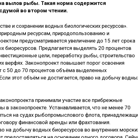
на вылов рыбы. Такая норма содержится
осдумой во втором чтении.
стве и сохранении водных биологических ресурсов».
 природным ресурсам, природопользованию и
оектом предусматривается увеличение до 15 лет срока
х биоресурсов. Предлагается выделять 20 процентов
нвестиционные цели, переработку рыбы, строительство
х верфях. Законопроект повышает порог освоения
ет с 50 до 70 процентов объёма выделенных
сли этот объём не достигается, право на добычу водны
законопроекта принимали участие все прибрежные
ы в законопроекте. Устанавливается, что не менее 70
ться на судах рыбопромыслового флота, принадлежащ
говору финансовой аренды или фрахтования.
аво на добычу водных биоресурсов во внутренних морски
т предоставляться на основании одного договора. Сейч