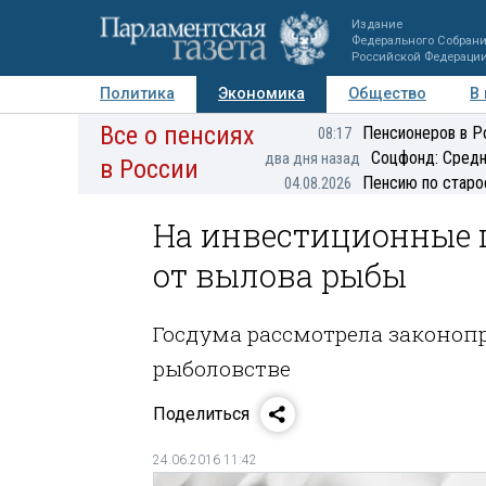
Издание
Федерального Собран
Российской Федераци
Политика
Экономика
Общество
В
Все о пенсиях
Фото
Авторы
Персоны
Мнения
Регионы
Пенсионеров в Р
08:17
Соцфонд: Средн
два дня назад
в России
Пенсию по старо
04.08.2026
На инвестиционные ц
от вылова рыбы
Госдума рассмотрела законо
рыболовстве
Поделиться
24.06.2016 11:42