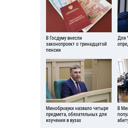
В Госдуму внесли
Для 
законопроект о тринадцатой
опре
пенсии
Минобрнауки назвало четыре
В Ми
предмета, обязательных для
попу
изучения в вузах
абит