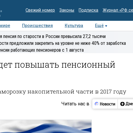
Свежий номер
Законы
Подписка
Журнал «РФ с
ия
и
 мире
Происшествия
Культура
Ещё
Медиацентр
Интервью
Колумнисты
Делова
я пенсия по старости в России превысила 27,2 тысячи
эксперт
ости предложили закрепить на уровне не ниже 40% от заработка
енсии работающих пенсионеров с 1 августа
удет повышать пенсионный
морозку накопительной части в 2017 году
Читать нас в