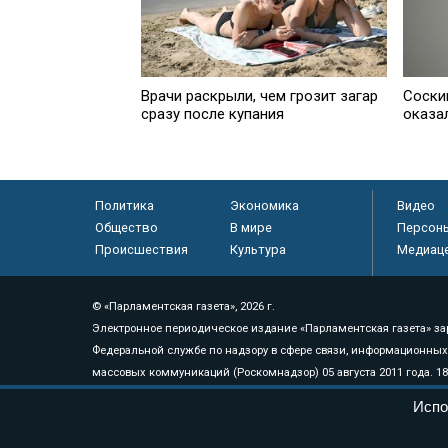
Врачи раскрыли, чем грозит загар
Соски
сразу после купания
оказа
Политика
Экономика
Видео
Общество
В мире
Персон
Происшествия
Культура
Медиац
© «Парламентская газета», 2026 г.
Электронное периодическое издание «Парламентская газета» за
Федеральной службе по надзору в сфере связи, информационных
массовых коммуникаций (Роскомнадзор) 05 августа 2011 года. 1
Свидетельство о регистрации Эл № ФС77-46097
Испо
Учредитель — АНО «Парламентская газета»
Исполняющий обязанности главного редактора — Абдуллаев М.Р