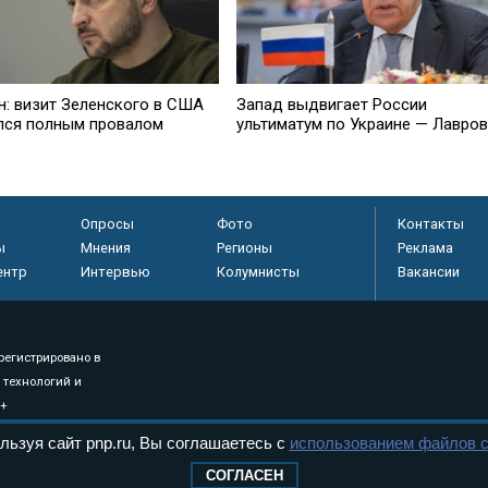
н: визит Зеленского в США
Запад выдвигает России
лся полным провалом
ультиматум по Украине — Лавров
Опросы
Фото
Контакты
ы
Мнения
Регионы
Реклама
ентр
Интервью
Колумнисты
Вакансии
регистрировано в
 технологий и
8+
льзуя сайт pnp.ru, Вы соглашаетесь с
использованием файлов c
СОГЛАСЕН
.