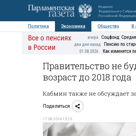
Издание
Федерального Собран
Российской Федераци
Политика
Экономика
Общество
В
Все о пенсиях
Фото
Авторы
Персоны
Мнения
Регионы
Соцфонд: Средня
вчера
Пенсию по стар
два дня назад
в России
Как изменятся п
01.08.2026
Правительство не б
возраст до 2018 года
Кабмин также не обсуждает за
Поделиться
17.06.2016 13:20