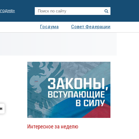
егодня»
Госдума
Совет Федерации
я
Авто
Недвижимость
Технологии
иза
Интересное за неделю