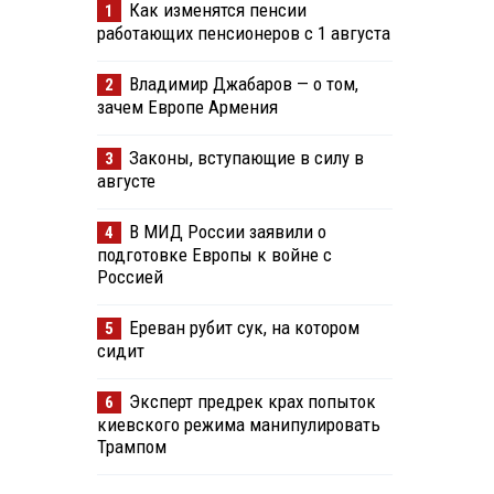
Как изменятся пенсии
1
работающих пенсионеров с 1 августа
Владимир Джабаров — о том,
2
зачем Европе Армения
Законы, вступающие в силу в
3
августе
В МИД России заявили о
4
подготовке Европы к войне с
Россией
Ереван рубит сук, на котором
5
сидит
Эксперт предрек крах попыток
6
киевского режима манипулировать
Трампом