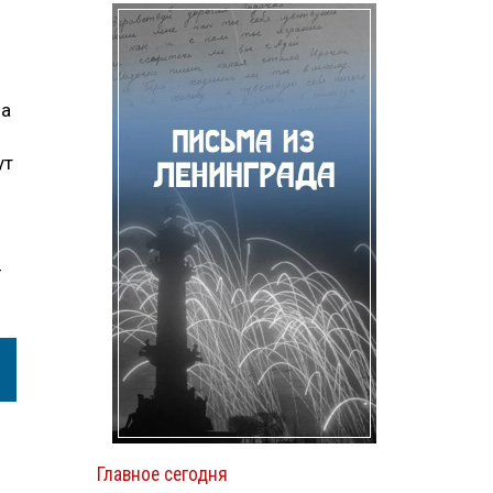
ла
ут
-
Главное сегодня