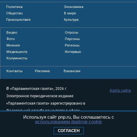
Политика
Экономика
Общество
В мире
Происшествия
Культура
Видео
Опросы
Фото
Персоны
Мнения
Регионы
Медиацентр
Интервью
Колумнисты
Контакты
Реклама
Вакансии
© «Парламентская газета», 2026 г.
Карта сайта
Электронное периодическое издание
«Парламентская газета» зарегистрировано в
Федеральной службе по надзору в сфере
Используя сайт pnp.ru, Вы соглашаетесь с
связи, информационных технологий и
использованием файлов cookie
массовых коммуникаций (Роскомнадзор) 05
СОГЛАСЕН
августа 2011 года. 18+