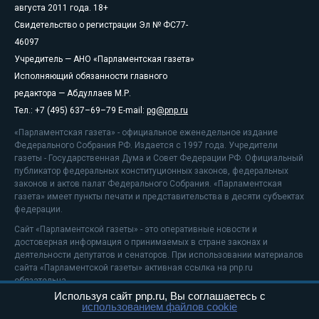
августа 2011 года. 18+
Свидетельство о регистрации Эл № ФС77-
46097
Учредитель — АНО «Парламентская газета»
Исполняющий обязанности главного
редактора — Абдуллаев М.Р.
Тел.: +7 (495) 637–69–79 E-mail:
pg@pnp.ru
«Парламентская газета» - официальное еженедельное издание
Федерального Собрания РФ. Издается с 1997 года. Учредители
газеты - Государственная Дума и Совет Федерации РФ. Официальный
публикатор федеральных конституционных законов, федеральных
законов и актов палат Федерального Собрания. «Парламентская
газета» имеет пункты печати и представительства в десяти субъектах
федерации.
Сайт «Парламентской газеты» - это оперативные новости и
достоверная информация о принимаемых в стране законах и
деятельности депутатов и сенаторов. При использовании материалов
сайта «Парламентской газеты» активная ссылка на pnp.ru
обязательна.
Используя сайт pnp.ru, Вы соглашаетесь с
На информационном ресурсе применяются
рекомендательные
использованием файлов cookie
технологии