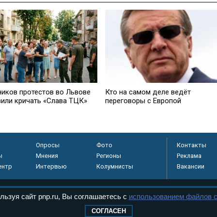
ников протестов во Львове
Кто на самом деле ведёт
вили кричать «Слава ТЦК»
переговоры с Европой
Опросы
Фото
Контакты
ы
Мнения
Регионы
Реклама
ентр
Интервью
Колумнисты
Вакансии
льзуя сайт pnp.ru, Вы соглашаетесь с
использованием файлов c
регистрировано в
СОГЛАСЕН
 технологий и