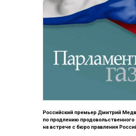
Российский премьер Дмитрий Медв
по продлению продовольственного э
на встрече с бюро правления Росс