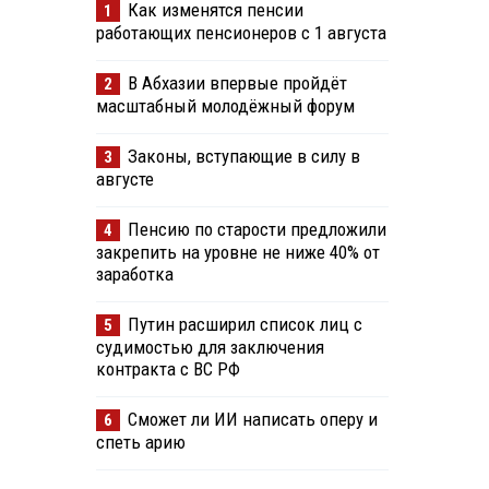
Как изменятся пенсии
1
работающих пенсионеров с 1 августа
В Абхазии впервые пройдёт
2
масштабный молодёжный форум
Законы, вступающие в силу в
3
августе
Пенсию по старости предложили
4
закрепить на уровне не ниже 40% от
заработка
Путин расширил список лиц с
5
судимостью для заключения
контракта с ВС РФ
Сможет ли ИИ написать оперу и
6
спеть арию
.