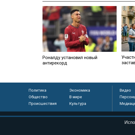
Участ
Роналду установил новый
заста
антирекорд
Политика
Экономика
Видео
Общество
В мире
Персон
Происшествия
Культура
Медиац
© «Парламентская газета», 2026 г.
Испо
Электронное периодическое издание «Парламентская газета» за
Федеральной службе по надзору в сфере связи, информационных