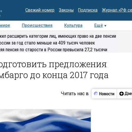
Свежий номер
Законы
Подписка
Журнал «РФ с
ия
и
 мире
Происшествия
Культура
Ещё
Медиацентр
Интервью
Колумнисты
Делова
ил расширить категории лиц, имеющих право на две пенсии
эксперт
оссии за год стало меньше на 409 тысяч человек
яя пенсия по старости в России превысила 27,2 тысячи
одготовить предложения
барго до конца 2017 года
Читать нас в