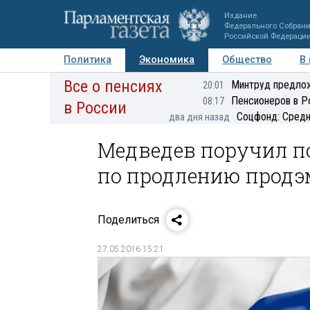
Издание
Федерального Собран
Российской Федераци
Политика
Экономика
Общество
В
Все о пенсиях
Фото
Авторы
Персоны
Мнения
Регионы
Минтруд предлож
20:01
Пенсионеров в Р
08:17
в России
Соцфонд: Средн
два дня назад
Медведев поручил п
по продлению продэм
Поделиться
27.05.2016 15:21