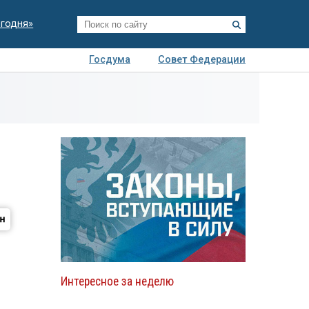
егодня»
Госдума
Совет Федерации
я
Авто
Недвижимость
Технологии
иза
Интересное за неделю