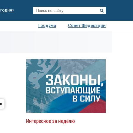
егодня»
Госдума
Совет Федерации
я
Авто
Недвижимость
Технологии
иза
Интересное за неделю