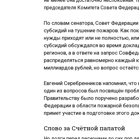
не менее она достаточно неспокойная. 
председателя Комитета Совета Федерац
По словам сенатора, Совет Федерации
субсидий на тушение пожаров. Как пок
нужды приходят или не полностью, ил
субсидий обсуждался во время доклад
регионов, а в ответе на запрос Совфед
распределяться равномерно каждый кв
миллиардов рублей, но вопрос остаётс
Евгений Серебренников напомнил, что 
один из вопросов был посвящён пробл
Правительству было поручено разрабо
Федерации в области пожарной безопа
примет участие в подготовке этого до
Слово за Счётной палатой
Но долги перед регионами до сих пор д