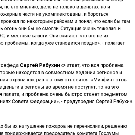
тя, по его мнению, дело не только в деньгах, но и
Пожарные части не укомплектованы, и бороться
 проехал по некоторым районам и понял, что если бы там
ь огонь они бы не смогли. Ситуация очень тяжелая, и
С, и местные власти. Они считают, что это не их
 проблемы, когда уже становится поздно», - полагает
 Совфеда
Сергей Рябухин
считает, что вся проблема
оторые находятся в совместном ведении регионов и
ая охрана как раз к этому относится. «Минфин готов
 деньги в регионы во время не поступят, то на это
я палата, и проблема очень быстро станет предметом
иях Совета Федерации», - предупредил Сергей Рябухин.
ко бы их на тушение пожаров не перечислили, решению
ия придерживается председатель комитета Госдумы