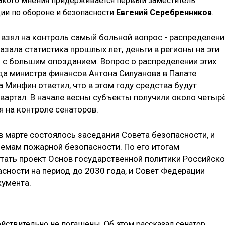
Такого мнения придерживается первый заместитель
ии по обороне и безопасности
Евгений Серебренников
.
 взял на контроль самый больной вопрос - распределени
азала статистика прошлых лет, деньги в регионы на эти
и с большим опозданием. Вопрос о распределении этих
а министра финансов Антона Силуанова в Палате
а Минфин ответил, что в этом году средства будут
артал. В начале весны субъекты получили около четыр
я на контроле сенаторов.
в марте состоялось заседания Совета безопасности, и
емам пожарной безопасности. По его итогам
тать проект Основ государственной политики Российск
сности на период до 2030 года, и Совет Федерации
кумента.
ействительно не погашены. Об этом рассказал сенатор