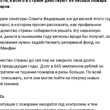
сти, а всего в стране действуют 84 лесных пожара
аров.
дали сенаторы Совета Федерации, когда весной этого го
прос, в котором просил рассказать, как профильное
едомство страны собираются решать эту серьёзную
, деньги в нынешнем году регионы вроде бы получат, н
сирования нужно задействовать резервный фонд, но
 Минфин.
омство страны до сих пор не закрыло свои долги
в предыдущие годы. Долг в 665 миллионов рублей он
тратили на тушение пожаров в разы больше. По всей
 списывать, хотя они могли пойти на покупку новых
й техники.
ль
итуация с пожарами находится под контролем, и тем