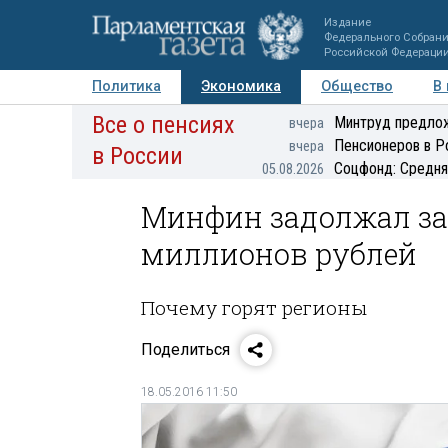
Издание
Федерального Собран
Российской Федераци
Политика
Экономика
Общество
В
Все о пенсиях
Фото
Авторы
Персоны
Мнения
Регионы
Минтруд предлож
вчера
Пенсионеров в Р
вчера
в России
Соцфонд: Средня
05.08.2026
Минфин задолжал за
миллионов рублей
Почему горят регионы
Поделиться
18.05.2016 11:50