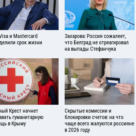
Visа и Mastercard
Захарова: Россия сожалеет,
делили срок жизни
что Белград не отреагировал
на выпады Стефанчука
ный Крест начнет
Скрытые комиссии и
авать гуманитарную
блокировки счетов: на что
щь в Крыму
чаще всего жалуются россияне
в 2026 году