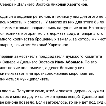
 Севера и Дальнего Востока
Николай Харитонов
.
ится в ведении регионов, а техники у них для этого нет.
ись колхозы и совхозы. У многих из них для этого было
е моментально направлялись на тушение огня. На пожа
я техника, которая могла держать воду, а теперь этого
ромного количества брошенных земель, за которыми ник
ожары», - считает Николай Харитонов.
 первый заместитель председателя думского Комитета
м Севера и Дальнего Востока
Иван Абрамов
. По его
яют новые полномочия, а денег больше у них
ки не хватает и на противопожарные мероприятия,
аниматься муниципалитеты.
а авось». Посудите сами, чтобы опахать деревню, нужен
довозок и многих других элементарных вещей. Дальше всё
ве района повезло. Если загорелось, то он идёт под суд»,