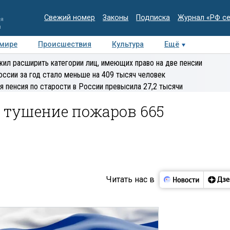
Свежий номер
Законы
Подписка
Журнал «РФ с
ия
и
 мире
Происшествия
Культура
Ещё
Медиацентр
Интервью
Колумнисты
Делова
ил расширить категории лиц, имеющих право на две пенсии
эксперт
оссии за год стало меньше на 409 тысяч человек
я пенсия по старости в России превысила 27,2 тысячи
 тушение пожаров 665
Читать нас в