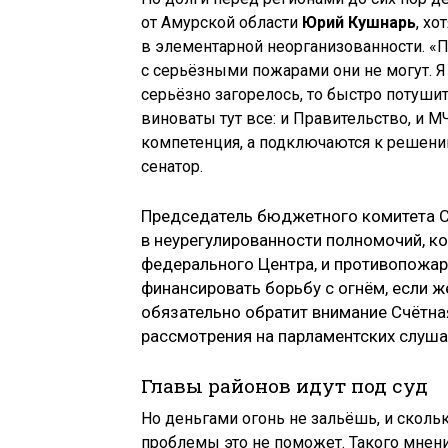
от Амурской области
Юрий Кушнарь
, хо
в элементарной неорганизованности. «
с серьёзными пожарами они не могут. Я
серьёзно загорелось, то быстро потушит
виноваты тут все: и Правительство, и МЧ
компетенция, а подключаются к решению
сенатор.
Председатель бюджетного комитета
в неурегулированности полномочий, к
федерального Центра, и противопожарн
финансировать борьбу с огнём, если же
обязательно обратит внимание Счётна
рассмотрения на парламентских слушан
Главы районов идут под суд
Но деньгами огонь не зальёшь, и сколь
проблемы это не поможет. Такого мнен