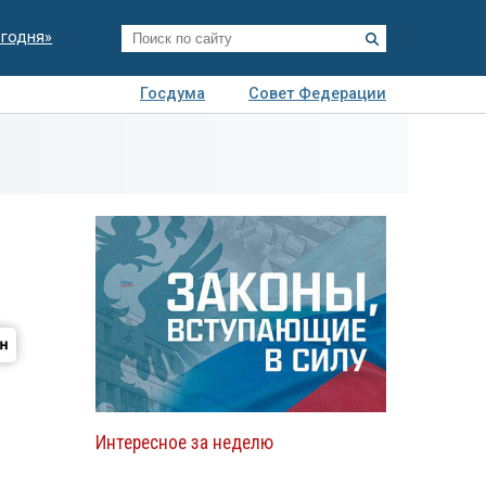
егодня»
Госдума
Совет Федерации
я
Авто
Недвижимость
Технологии
иза
Интересное за неделю