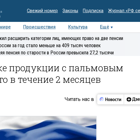
Свежий номер
Законы
Подписка
Журнал «РФ с
ия
и
 мире
Происшествия
Культура
Ещё
Медиацентр
Интервью
Колумнисты
Делова
ил расширить категории лиц, имеющих право на две пенсии
эксперт
оссии за год стало меньше на 409 тысяч человек
яя пенсия по старости в России превысила 27,2 тысячи
ке продукции с пальмовым
о в течение 2 месяцев
Читать нас в