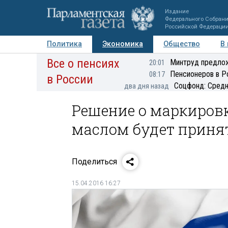
Издание
Федерального Собран
Российской Федераци
Политика
Экономика
Общество
В
Все о пенсиях
Фото
Авторы
Персоны
Мнения
Регионы
Минтруд предлож
20:01
Пенсионеров в Р
08:17
в России
Соцфонд: Средн
два дня назад
Решение о маркиров
маслом будет принят
Поделиться
15.04.2016 16:27