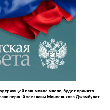
содержащей пальмовое масло, будет принято
сказал первый замглавы Минсельхоза Джамбулат