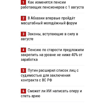
Как изменятся пенсии
1
работающих пенсионеров с 1 августа
В Абхазии впервые пройдёт
2
масштабный молодёжный форум
Законы, вступающие в силу в
3
августе
Пенсию по старости предложили
4
закрепить на уровне не ниже 40% от
заработка
Путин расширил список лиц с
5
судимостью для заключения
контракта с ВС РФ
Сможет ли ИИ написать оперу и
6
спеть арию