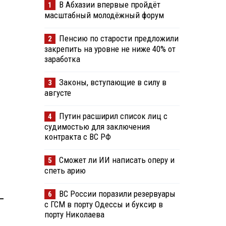
В Абхазии впервые пройдёт
1
масштабный молодёжный форум
Пенсию по старости предложили
2
закрепить на уровне не ниже 40% от
заработка
Законы, вступающие в силу в
3
августе
Путин расширил список лиц с
4
судимостью для заключения
контракта с ВС РФ
Сможет ли ИИ написать оперу и
5
спеть арию
ВС России поразили резервуары
6
—
с ГСМ в порту Одессы и буксир в
порту Николаева