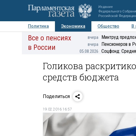
Издание
Федерального Собран
Российской Федераци
Политика
Экономика
Общество
В
Все о пенсиях
Фото
Авторы
Персоны
Мнения
Регионы
Минтруд предлож
вчера
Пенсионеров в Р
вчера
в России
Соцфонд: Средня
05.08.2026
Голикова раскритик
средств бюджета
Поделиться
19.02.2016 16:57