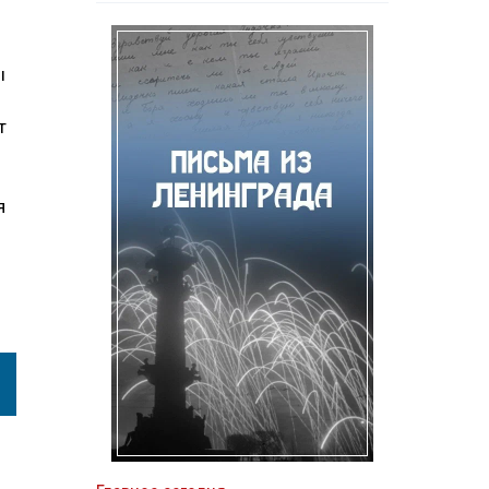
ы
т
я