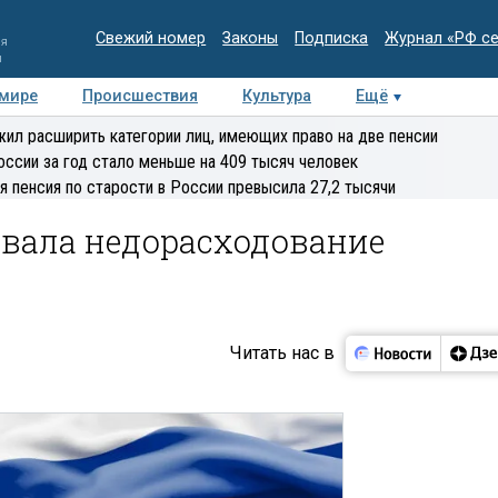
Свежий номер
Законы
Подписка
Журнал «РФ с
ия
и
 мире
Происшествия
Культура
Ещё
Медиацентр
Интервью
Колумнисты
Делова
ил расширить категории лиц, имеющих право на две пенсии
эксперт
оссии за год стало меньше на 409 тысяч человек
я пенсия по старости в России превысила 27,2 тысячи
овала недорасходование
Читать нас в