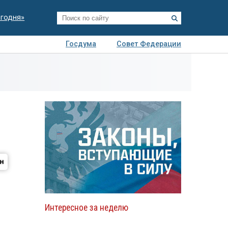
егодня»
Госдума
Совет Федерации
я
Авто
Недвижимость
Технологии
иза
Интересное за неделю