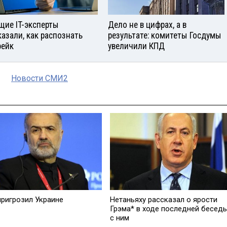
щие IT-эксперты
Дело не в цифрах, а в
казали, как распознать
результате: комитеты Госдумы
ейк
увеличили КПД
Новости СМИ2
пригрозил Украине
Нетаньяху рассказал о ярости
Грэма* в ходе последней бесед
с ним