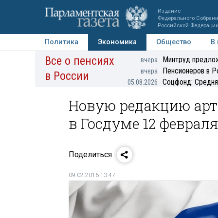
Издание
Федерального Собран
Российской Федераци
Политика
Экономика
Общество
В
Все о пенсиях
Фото
Авторы
Персоны
Мнения
Регионы
Минтруд предлож
вчера
Пенсионеров в Р
вчера
в России
Соцфонд: Средня
05.08.2026
Новую редакцию арт
в Госдуме 12 феврал
Поделиться
09.02.2016 13:47