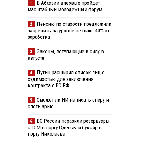
В Абхазии впервые пройдёт
1
масштабный молодёжный форум
Пенсию по старости предложили
2
закрепить на уровне не ниже 40% от
заработка
Законы, вступающие в силу в
3
августе
Путин расширил список лиц с
4
судимостью для заключения
контракта с ВС РФ
Сможет ли ИИ написать оперу и
5
спеть арию
ВС России поразили резервуары
6
с ГСМ в порту Одессы и буксир в
порту Николаева