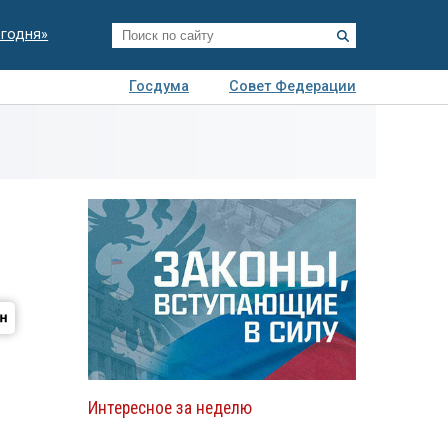
егодня»
Госдума
Совет Федерации
я
Авто
Недвижимость
Технологии
иза
Интересное за неделю