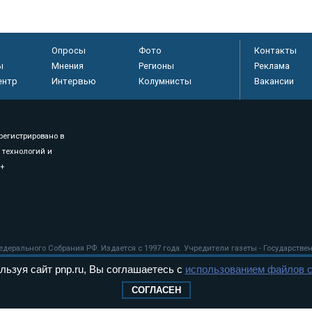
Опросы
Фото
Контакты
ы
Мнения
Регионы
Реклама
ентр
Интервью
Колумнисты
Вакансии
регистрировано в
 технологий и
8+
.
дерального Собрания РФ. Издается с 1997 года. Учредители газеты - Государств
ктов палат Федерального Собрания. «Парламентская газета» имеет пункты печати
льзуя сайт pnp.ru, Вы соглашаетесь с
использованием файлов c
оверная информация о принимаемых в стране законах и деятельности депутатов и
СОГЛАСЕН
ехнологии