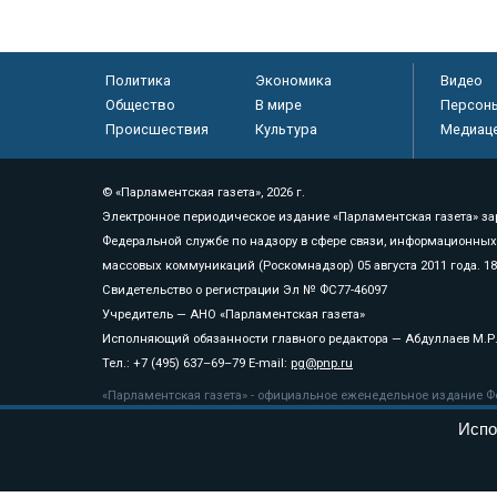
Политика
Экономика
Видео
Общество
В мире
Персон
Происшествия
Культура
Медиац
© «Парламентская газета», 2026 г.
Электронное периодическое издание «Парламентская газета» за
Федеральной службе по надзору в сфере связи, информационных
массовых коммуникаций (Роскомнадзор) 05 августа 2011 года. 1
Свидетельство о регистрации Эл № ФС77-46097
Учредитель — АНО «Парламентская газета»
Исполняющий обязанности главного редактора — Абдуллаев М.Р
Тел.: +7 (495) 637–69–79 E-mail:
pg@pnp.ru
«Парламентская газета» - официальное еженедельное издание Фе
федеральных конституционных законов, федеральных законов и а
Испо
Сайт «Парламентской газеты» - это оперативные новости и дост
«Парламентской газеты» активная ссылка на pnp.ru обязательна.
На информационном ресурсе применяются
рекомендательные т