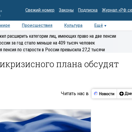
Свежий номер
Законы
Подписка
Журнал «РФ с
ия
и
 мире
Происшествия
Культура
Ещё
Медиацентр
Интервью
Колумнисты
Делова
ил расширить категории лиц, имеющих право на две пенсии
эксперт
оссии за год стало меньше на 409 тысяч человек
я пенсия по старости в России превысила 27,2 тысячи
икризисного плана обсудят
я
Читать нас в