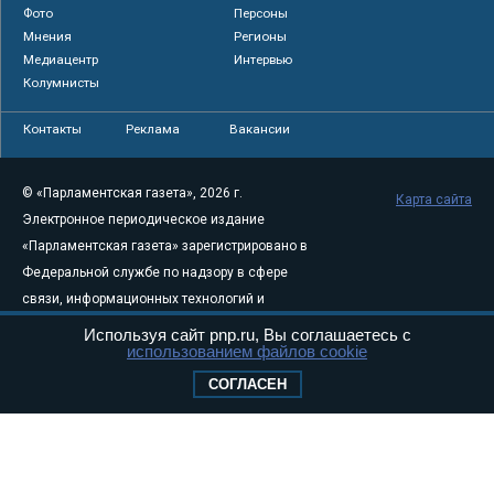
Фото
Персоны
Мнения
Регионы
Медиацентр
Интервью
Колумнисты
Контакты
Реклама
Вакансии
© «Парламентская газета», 2026 г.
Карта сайта
Электронное периодическое издание
«Парламентская газета» зарегистрировано в
Федеральной службе по надзору в сфере
связи, информационных технологий и
массовых коммуникаций (Роскомнадзор) 05
Используя сайт pnp.ru, Вы соглашаетесь с
использованием файлов cookie
августа 2011 года. 18+
Свидетельство о регистрации Эл № ФС77-
СОГЛАСЕН
46097
Учредитель — АНО «Парламентская газета»
Исполняющий обязанности главного
редактора — Абдуллаев М.Р.