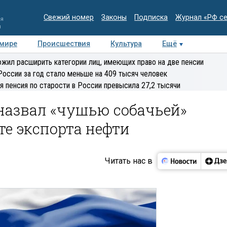
Свежий номер
Законы
Подписка
Журнал «РФ с
ия
и
 мире
Происшествия
Культура
Ещё
Медиацентр
Интервью
Колумнисты
Делова
жил расширить категории лиц, имеющих право на две пенсии
эксперт
России за год стало меньше на 409 тысяч человек
я пенсия по старости в России превысила 27,2 тысячи
назвал «чушью собачьей»
те экспорта нефти
Читать нас в