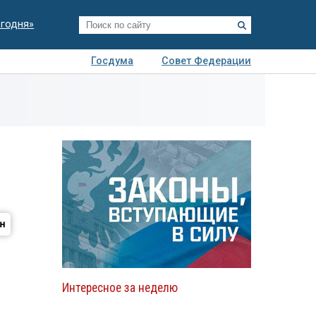
егодня»
Госдума
Совет Федерации
я
Авто
Недвижимость
Технологии
иза
Интересное за неделю