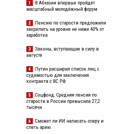
В Абхазии впервые пройдёт
1
масштабный молодёжный форум
Пенсию по старости предложили
2
закрепить на уровне не ниже 40% от
заработка
Законы, вступающие в силу в
3
августе
Путин расширил список лиц с
4
судимостью для заключения
контракта с ВС РФ
Соцфонд: Средняя пенсия по
5
старости в России превысила 27,2
тысячи
Сможет ли ИИ написать оперу и
6
спеть арию