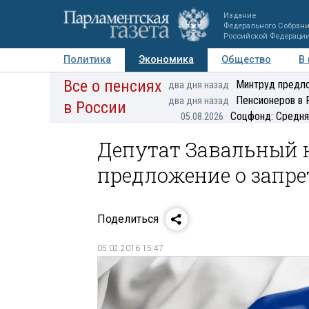
Издание
Федерального Собран
Российской Федераци
Политика
Экономика
Общество
В
Все о пенсиях
Фото
Авторы
Персоны
Мнения
Регионы
Минтруд предло
два дня назад
Пенсионеров в 
два дня назад
в России
Соцфонд: Средня
05.08.2026
Депутат Завальный 
предложение о запре
Поделиться
05.02.2016 15:47