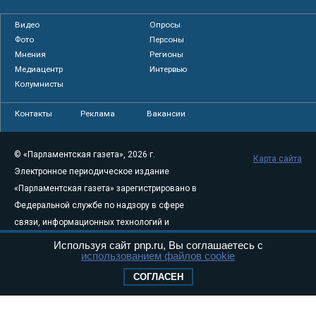
Видео
Опросы
Фото
Персоны
Мнения
Регионы
Медиацентр
Интервью
Колумнисты
Контакты
Реклама
Вакансии
© «Парламентская газета», 2026 г.
Карта сайта
Электронное периодическое издание
«Парламентская газета» зарегистрировано в
Федеральной службе по надзору в сфере
связи, информационных технологий и
массовых коммуникаций (Роскомнадзор) 05
Используя сайт pnp.ru, Вы соглашаетесь с
использованием файлов cookie
августа 2011 года. 18+
Свидетельство о регистрации Эл № ФС77-
СОГЛАСЕН
46097
Учредитель — АНО «Парламентская газета»