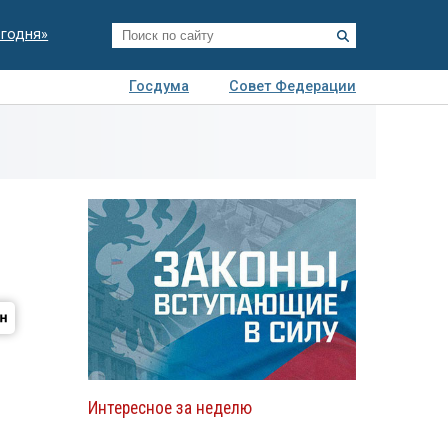
егодня»
Госдума
Совет Федерации
я
Авто
Недвижимость
Технологии
иза
Интересное за неделю