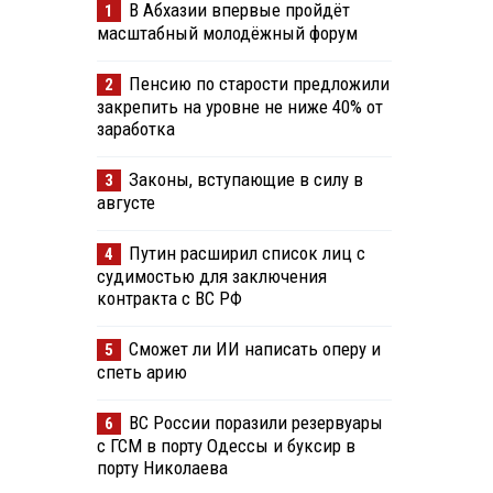
В Абхазии впервые пройдёт
1
масштабный молодёжный форум
Пенсию по старости предложили
2
закрепить на уровне не ниже 40% от
заработка
Законы, вступающие в силу в
3
августе
Путин расширил список лиц с
4
судимостью для заключения
контракта с ВС РФ
Сможет ли ИИ написать оперу и
5
спеть арию
ВС России поразили резервуары
6
с ГСМ в порту Одессы и буксир в
порту Николаева