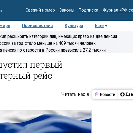
Свежий номер
Законы
Подписка
Журнал «РФ с
ия
и
 мире
Происшествия
Культура
Ещё
Медиацентр
Интервью
Колумнисты
Делова
ил расширить категории лиц, имеющих право на две пенсии
эксперт
оссии за год стало меньше на 409 тысяч человек
я пенсия по старости в России превысила 27,2 тысячи
пустил первый
терный рейс
Читать нас в