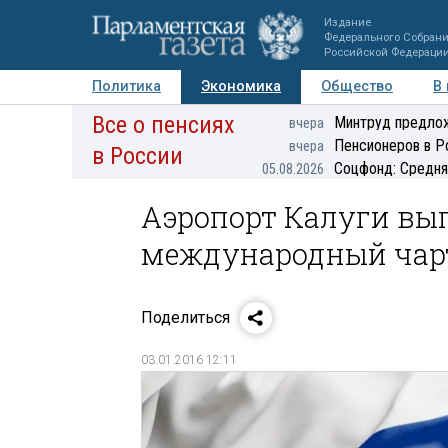
Издание
Федерального Собран
Российской Федераци
Политика
Экономика
Общество
В
Все о пенсиях
Фото
Авторы
Персоны
Мнения
Регионы
Минтруд предлож
вчера
Пенсионеров в Р
вчера
в России
Соцфонд: Средня
05.08.2026
Аэропорт Калуги вы
международный чар
Поделиться
03.01.2016 12:11