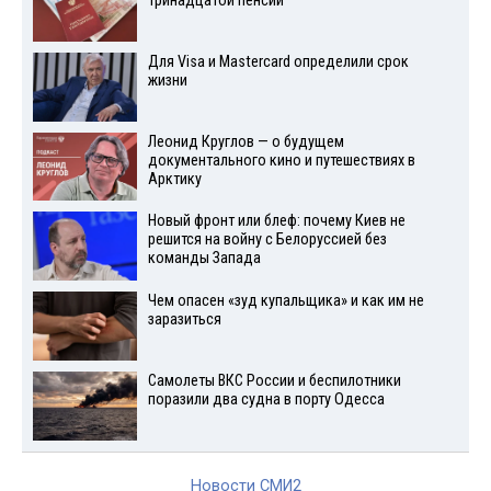
тринадцатой пенсии
Для Visа и Mastercard определили срок
жизни
Леонид Круглов — о будущем
документального кино и путешествиях в
Арктику
Новый фронт или блеф: почему Киев не
решится на войну с Белоруссией без
команды Запада
Чем опасен «зуд купальщика» и как им не
заразиться
Самолеты ВКС России и беспилотники
поразили два судна в порту Одесса
Новости СМИ2