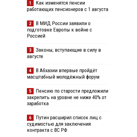
Как изменятся пенсии
1
работающих пенсионеров с 1 августа
В МИД России заявили о
2
подготовке Европы к войне с
Россией
Законы, вступающие в силу в
3
августе
В Абхазии впервые пройдёт
4
масштабный молодёжный форум
Пенсию по старости предложили
5
закрепить на уровне не ниже 40% от
заработка
Путин расширил список лиц с
6
судимостью для заключения
контракта с ВС РФ