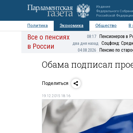
Издание
Федерального Собран
Российской Федераци
Политика
Экономика
Общество
В
Все о пенсиях
Фото
Авторы
Персоны
Мнения
Регионы
Пенсионеров в Р
08:17
Соцфонд: Средн
два дня назад
в России
Пенсию по старо
04.08.2026
Обама подписал прое
Поделиться
19.12.2015 18:16