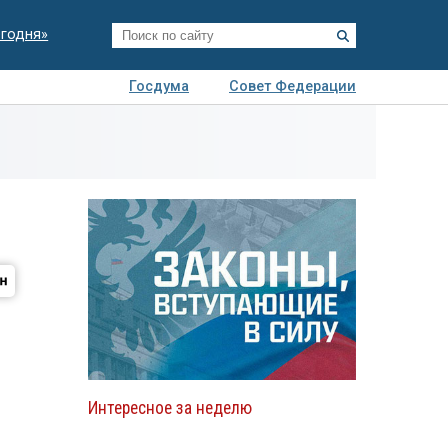
егодня»
Госдума
Совет Федерации
я
Авто
Недвижимость
Технологии
иза
Интересное за неделю