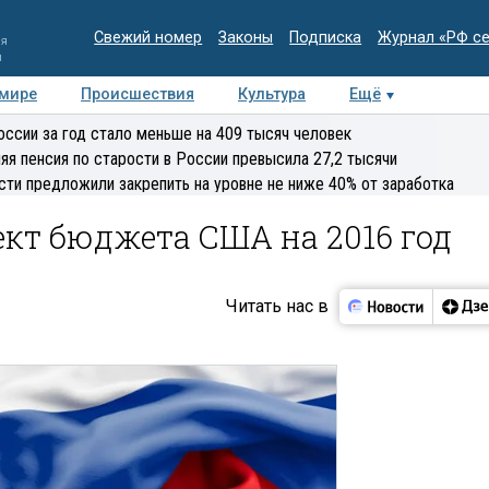
Свежий номер
Законы
Подписка
Журнал «РФ с
ия
и
 мире
Происшествия
Культура
Ещё
Медиацентр
Интервью
Колумнисты
Делова
оссии за год стало меньше на 409 тысяч человек
эксперт
яя пенсия по старости в России превысила 27,2 тысячи
сти предложили закрепить на уровне не ниже 40% от заработка
кт бюджета США на 2016 год
Читать нас в