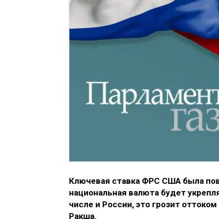
Ключевая ставка ФРС США была пов
национальная валюта будет укрепля
числе и России, это грозит оттоко
Ракша.