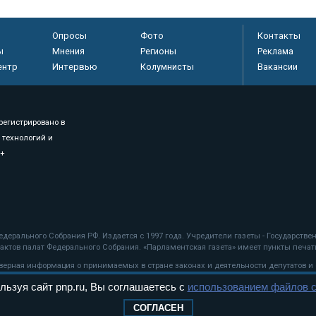
Опросы
Фото
Контакты
ы
Мнения
Регионы
Реклама
ентр
Интервью
Колумнисты
Вакансии
регистрировано в
 технологий и
8+
.
дерального Собрания РФ. Издается с 1997 года. Учредители газеты - Государств
ктов палат Федерального Собрания. «Парламентская газета» имеет пункты печати
оверная информация о принимаемых в стране законах и деятельности депутатов и
льзуя сайт pnp.ru, Вы соглашаетесь с
использованием файлов c
ехнологии
СОГЛАСЕН