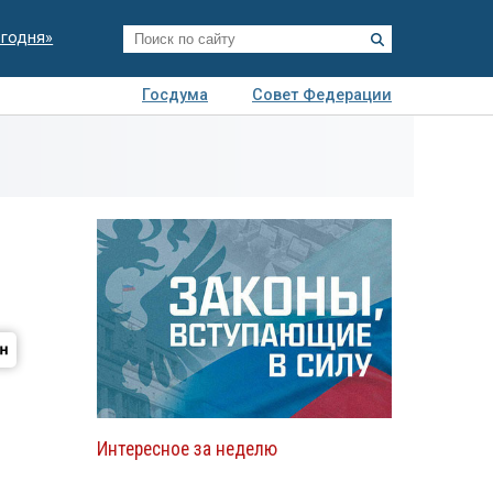
егодня»
Госдума
Совет Федерации
я
Авто
Недвижимость
Технологии
иза
Интересное за неделю