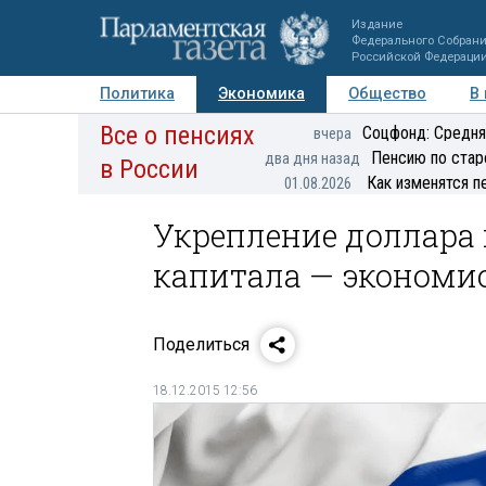
Издание
Федерального Собран
Российской Федераци
Политика
Экономика
Общество
В
Все о пенсиях
Фото
Авторы
Персоны
Мнения
Регионы
Соцфонд: Средня
вчера
Пенсию по стар
два дня назад
в России
Как изменятся п
01.08.2026
Укрепление доллара 
капитала — экономи
Поделиться
18.12.2015 12:56