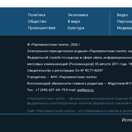
Политика
Экономика
Видео
Общество
В мире
Персон
Происшествия
Культура
Медиац
© «Парламентская газета», 2026 г.
Электронное периодическое издание «Парламентская газета» за
Федеральной службе по надзору в сфере связи, информационных
массовых коммуникаций (Роскомнадзор) 05 августа 2011 года. 1
Свидетельство о регистрации Эл № ФС77-46097
Учредитель — АНО «Парламентская газета»
Исполняющий обязанности главного редактора — Абдуллаев М.Р
Тел.: +7 (495) 637–69–79 E-mail:
pg@pnp.ru
«Парламентская газета» - официальное еженедельное издание Фе
федеральных конституционных законов, федеральных законов и а
Сайт «Парламентской газеты» - это оперативные новости и дост
«Парламентской газеты» активная ссылка на pnp.ru обязательна.
Испо
На информационном ресурсе применяются
рекомендательные т
Положение о защите персональных данных