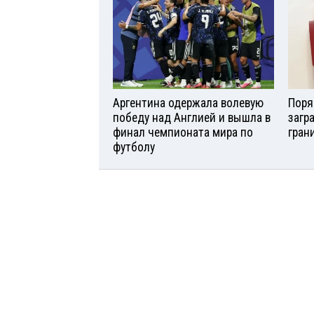
Аргентина одержала волевую
Поря
победу над Англией и вышла в
загр
финал чемпионата мира по
гран
футболу