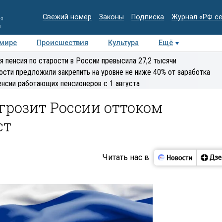
Свежий номер
Законы
Подписка
Журнал «РФ с
ия
и
 мире
Происшествия
Культура
Ещё
Медиацентр
Интервью
Колумнисты
Делова
я пенсия по старости в России превысила 27,2 тысячи
эксперт
ости предложили закрепить на уровне не ниже 40% от заработка
енсии работающих пенсионеров с 1 августа
грозит России оттоком
ст
Читать нас в