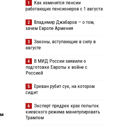
Как изменятся пенсии
1
работающих пенсионеров с 1 августа
Владимир Джабаров — о том,
2
зачем Европе Армения
Законы, вступающие в силу в
3
августе
В МИД России заявили о
4
подготовке Европы к войне с
Россией
Ереван рубит сук, на котором
5
сидит
Эксперт предрек крах попыток
6
киевского режима манипулировать
ом
Трампом