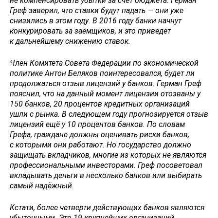
не компенсировать убытки за счёт бюджета. Герман
Греф заверил, что ставки будут падать — они уже
снизились в этом году. В 2016 году банки начнут
конкурировать за заёмщиков, и это приведёт
к дальнейшему снижению ставок.
Член Комитета Совета Федерации по экономической
политике Антон Беляков поинтересовался, будет ли
продолжаться отзыв лицензий у банков. Герман Греф
пояснил, что на данный момент лицензии отозваны у
150 банков, 20 процентов кредитных организаций
ушли с рынка. В следующем году прогнозируется отзыв
лицензий ещё у 10 процентов банков. По словам
Грефа, граждане должны оценивать риски банков,
с которыми они работают. Но государство должно
защищать вкладчиков, многие из которых не являются
профессиональными инвесторами. Греф посоветовал
вкладывать деньги в несколько банков или выбирать
самый надёжный.
Кстати, более четверти действующих банков являются
убыточными. Это 19 крупнейших организаций,