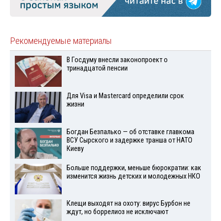
Рекомендуемые материалы
В Госдуму внесли законопроект о
тринадцатой пенсии
Для Visа и Mastercard определили срок
жизни
Богдан Безпалько — об отставке главкома
ВСУ Сырского и задержке транша от НАТО
Киеву
Больше поддержки, меньше бюрократии: как
изменится жизнь детских и молодежных НКО
Клещи выходят на охоту: вирус Бурбон не
ждут, но боррелиоз не исключают