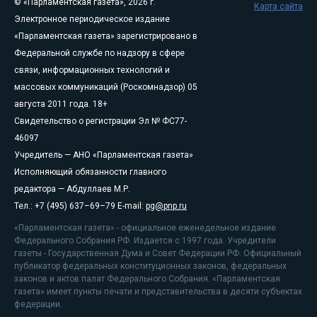
© «Парламентская газета», 2026 г.
Карта сайта
Электронное периодическое издание
«Парламентская газета» зарегистрировано в
Федеральной службе по надзору в сфере
связи, информационных технологий и
массовых коммуникаций (Роскомнадзор) 05
августа 2011 года. 18+
Свидетельство о регистрации Эл № ФС77-
46097
Учредитель — АНО «Парламентская газета»
Исполняющий обязанности главного
редактора — Абдуллаев М.Р.
Тел.: +7 (495) 637–69–79 E-mail:
pg@pnp.ru
«Парламентская газета» - официальное еженедельное издание
Федерального Собрания РФ. Издается с 1997 года. Учредители
газеты - Государственная Дума и Совет Федерации РФ. Официальный
публикатор федеральных конституционных законов, федеральных
законов и актов палат Федерального Собрания. «Парламентская
газета» имеет пункты печати и представительства в десяти субъектах
федерации.