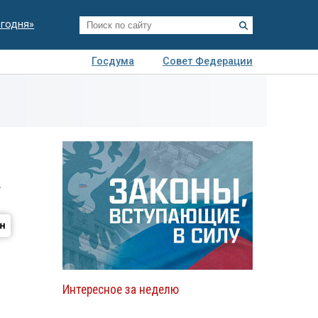
егодня»
Госдума
Совет Федерации
я
Авто
Недвижимость
Технологии
иза
а
Интересное за неделю