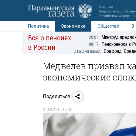
Издание
Федерального Собран
Российской Федераци
Политика
Экономика
Общество
В
Все о пенсиях
Фото
Авторы
Персоны
Мнения
Регионы
Минтруд предлож
20:01
Пенсионеров в Р
08:17
в России
Соцфонд: Средн
два дня назад
Медведев призвал к
экономические слож
Поделиться
31.08.2015 15:30