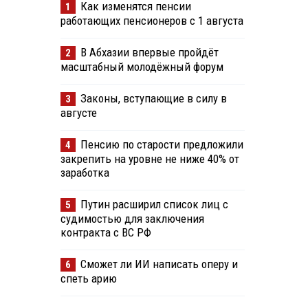
Как изменятся пенсии
1
работающих пенсионеров с 1 августа
В Абхазии впервые пройдёт
2
масштабный молодёжный форум
Законы, вступающие в силу в
3
августе
Пенсию по старости предложили
4
закрепить на уровне не ниже 40% от
заработка
Путин расширил список лиц с
5
судимостью для заключения
контракта с ВС РФ
Сможет ли ИИ написать оперу и
6
спеть арию