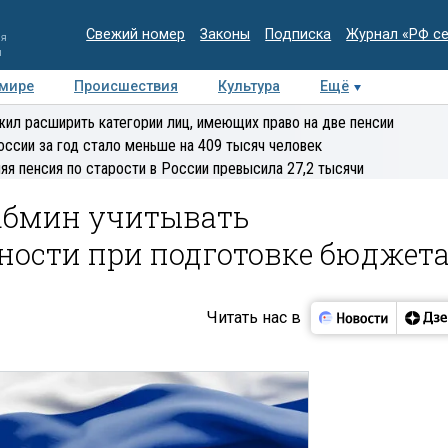
Свежий номер
Законы
Подписка
Журнал «РФ с
ия
и
 мире
Происшествия
Культура
Ещё
Медиацентр
Интервью
Колумнисты
Делова
ил расширить категории лиц, имеющих право на две пенсии
эксперт
оссии за год стало меньше на 409 тысяч человек
яя пенсия по старости в России превысила 27,2 тысячи
абмин учитывать
ности при подготовке бюджет
Читать нас в