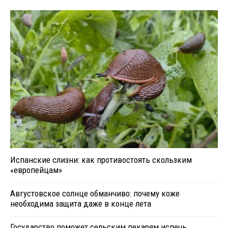
Испанские слизни: как противостоять скользким
«европейцам»
Августовское солнце обманчиво: почему коже
необходима защита даже в конце лета
Государство поможет сельским пекарям испечь