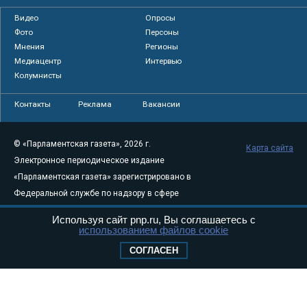
Видео
Опросы
Фото
Персоны
Мнения
Регионы
Медиацентр
Интервью
Колумнисты
Контакты
Реклама
Вакансии
© «Парламентская газета», 2026 г.
Карта сайта
Электронное периодическое издание
«Парламентская газета» зарегистрировано в
Федеральной службе по надзору в сфере
связи, информационных технологий и
Используя сайт pnp.ru, Вы соглашаетесь с
массовых коммуникаций (Роскомнадзор) 05
использованием файлов cookie
августа 2011 года. 18+
СОГЛАСЕН
Свидетельство о регистрации Эл № ФС77-
46097
Учредитель — АНО «Парламентская газета»