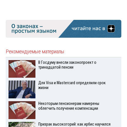
Рекомендуемые материалы
В Госдуму внесли законопроект о
тринадцатой пенсии
Для Visа и Mastercard определили срок
жизни
Некоторым пенсионерам намерены
облегчить получение компенсации
Призрак высокогорий: как ирбис научился